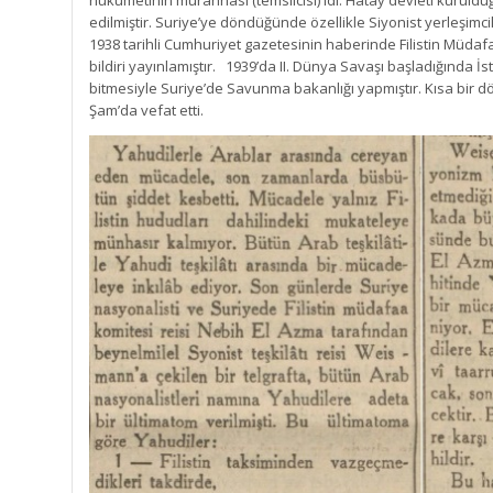
hükümetinin murahhası (temsilcisi) idi. Hatay devleti kuruldu
edilmiştir. Suriye’ye döndüğünde özellikle Siyonist yerleşimci
1938 tarihli Cumhuriyet gazetesinin haberinde Filistin Müdafaa
bildiri yayınlamıştır. 1939’da II. Dünya Savaşı başladığında İ
bitmesiyle Suriye’de Savunma bakanlığı yapmıştır. Kısa bir 
Şam’da vefat etti.