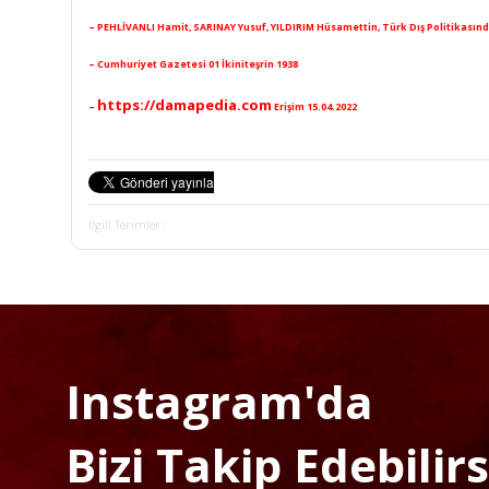
– PEHLİVANLI Hamit, SARINAY Yusuf, YILDIRIM Hüsamettin,
Türk Dış Politikasında
– Cumhuriyet Gazetesi 01 İkiniteşrin 1938
https://damapedia.com
–
Erişim 15.04.2022
İlgili Terimler :
Instagram'da
Bizi Takip Edebilirsi