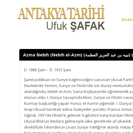
AnaS
Üye G
Azma Nebih (Nebih
D. 1886 Şam – Ö. 1972 Şam
Şamlı politikacı ve Suriye bağımsızlığını savunan Ulusal Par
Devletinde Yemen, Suriye ve Filistin’de üst düzey memurlukl
atandığında, Nebih el-Azm, Sana Rüştiyesinde öğretmenlik y
mezun oldu. I. Dünya Savaşı’nda Mısır, Suriye ve Filistin sava
Kurmay başkanlığı yapan Yunus el-Azm’ın yiğenidir. I. Dünya 
Arap Ulusal Hareketi adına faaliyetler yürüttü. Fransa sö
Sığındı. 1931’de Filistin’e giderek İngilizlere karşı kurulan Filis
Ulusal Blok’un iktidara gelmesiyle ülke genelinde af çıkarıldı
direktifiyle İskenderun Livası Suriye Valiliği’ne atandı. Hatay