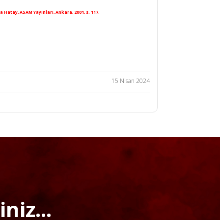
 Hatay, ASAM Yayınları, Ankara, 2001, s. 117.
15 Nisan 2024
niz...