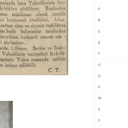
P
R
S
Ş
T
U
Ü
V
W
X
Y