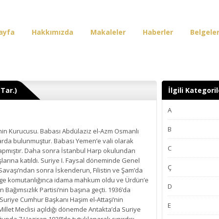
ayfa
Hakkımızda
Makaleler
Haberler
Belgele
irişi
 el-Azm) (نبيه بن عبد العزيز العظمة) (Tar.)
İlgili Kategoril
A
B
ti’nin Kurucusu. Babası Abdülaziz el-Azm Osmanlı
arda bulunmuştur. Babası Yemen’e vali olarak
C
apmıştır. Daha sonra İstanbul Harp okulundan
şlarına katıldı. Suriye I. Faysal döneminde Genel
Ç
Savaşı’ndan sonra İskenderun, Filistin ve Şam’da
mürge komutanlığınca idama mahkum oldu ve Ürdün’e
D
tin Bağımsızlık Partisi’nin başına geçti. 1936’da
. Suriye Cumhur Başkanı Haşim el-Attaşi’nin
E
 Millet Meclisi açıldığı dönemde Antakta’da Suriye