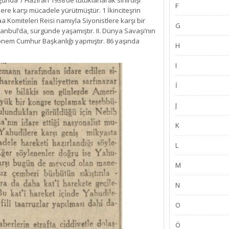
ğunda 7 Haziran 1938’de tutuklanarak sınırdışı
F
lere karşı mücadele yürütmüştür. 1 İkinciteşrin
 Komiteleri Reisi namıyla Siyonistlere karşı bir
G
stanbul’da, sürgünde yaşamıştır. II. Dünya Savaşı’nın
dönem Cumhur Başkanlığı yapmıştır. 86 yaşında
H
I
İ
J
K
L
M
N
O
Ö