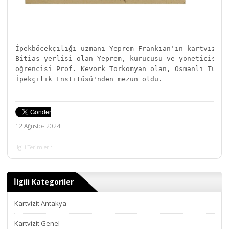
İpekböcekçiliği uzmanı Yeprem Frankian'ın kartviziti,
Bitias yerlisi olan Yeprem, kurucusu ve yöneticisi Lo
öğrencisi Prof. Kevork Torkomyan olan, Osmanlı Türki
İpekçilik Enstitüsü'nden mezun oldu. 
12 Ağustos 2024
İlgili Terimler :
İlgili Kategoriler
Kartvizit Antakya
Kartvizit Genel