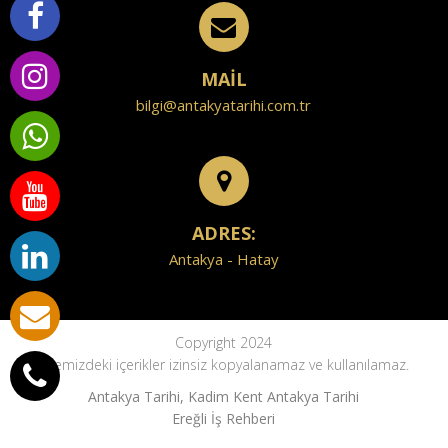
MAİL
bilgi@antakyatarihi.com.tr
ADRES:
Antakya - Hatay
Copyright 2024
Sitemizdeki içerikler izinsiz kopyalanamaz ve kullanılamaz.
Antakya Tarihi, Kadim Kent Antakya Tarihi
Ereğli İş Rehberi