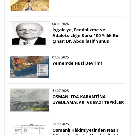
08.01.2026
İşgalciye, Feodalizme ve
Adaletsizliğe Karşı 100 Yıllık Bir
Çınar: Dr. Abdullatif Yunus
01.08.2025
Yemen’de Husi Devrimi
31.07.2025
OSMANLI’DA KARANTİNA
UYGULAMALARI VE BAZI TEPKİLER
31.07.2025
Osmanlı Hâkimiyetinden Nasır