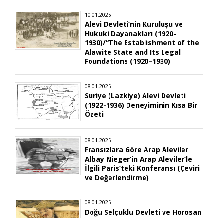
10.01.2026
Alevi Devleti’nin Kuruluşu ve
Hukuki Dayanakları (1920-
1930)/“The Establishment of the
Alawite State and Its Legal
Foundations (1920–1930)
08.01.2026
Suriye (Lazkiye) Alevi Devleti
(1922-1936) Deneyiminin Kısa Bir
Özeti
08.01.2026
Fransızlara Göre Arap Aleviler
Albay Nieger’in Arap Aleviler’le
İlgili Paris’teki Konferansı (Çeviri
ve Değerlendirme)
08.01.2026
Doğu Selçuklu Devleti ve Horosan