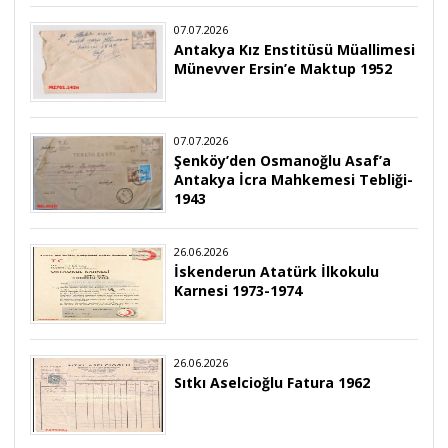
07.07.2026
Antakya Kız Enstitüsü Müallimesi
Münevver Ersin’e Maktup 1952
07.07.2026
Şenköy’den Osmanoğlu Asaf’a
Antakya İcra Mahkemesi Tebliği-
1943
26.06.2026
İskenderun Atatürk İlkokulu
Karnesi 1973-1974
26.06.2026
Sıtkı Aselcioğlu Fatura 1962