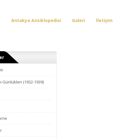
r
Antakya Ansiklopedisi
Galeri
İletişim
er
am
i Günlükleri (1932-1939)
arne
r