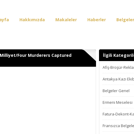
ayfa
Hakkımızda
Makaleler
Haberler
Belgele
irişi
-Milliyet/Four Murderers Captured
İlgili Kategoril
Afiş-Broşür-Rekl
Antakya Kazı Ekib
Belgeler Genel
Ermeni Meselesi
Fatura-Dekont-K
Fransızca Belgele