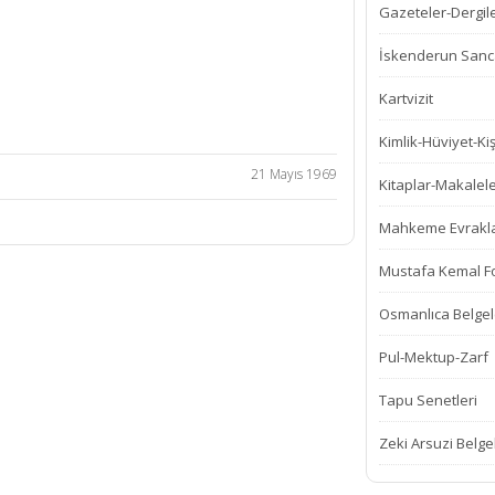
Gazeteler-Dergil
İskenderun Sanca
Kartvizit
Kimlik-Hüviyet-Kiş
21 Mayıs 1969
Kitaplar-Makalel
Mahkeme Evrakla
Mustafa Kemal Fot
Osmanlıca Belgel
Pul-Mektup-Zarf
Tapu Senetleri
Zeki Arsuzi Belge