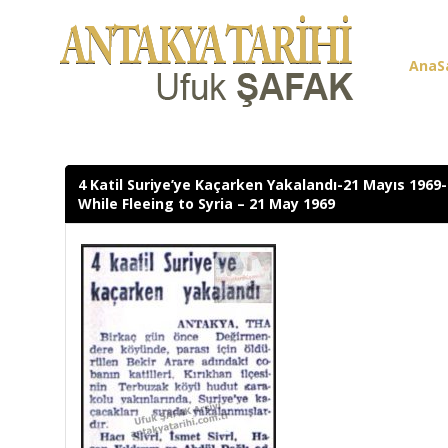
AnaS
Üye G
4 Katil Suriye’ye Kaçarken Yakalandı-21 Mayıs 1969
While Fleeing to Syria – 21 May 1969