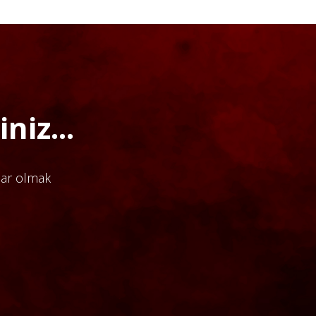
niz...
dar olmak