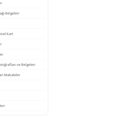
er
ğı Belgeleri
isel Kart
er
rı
oğrafları ve Belgeleri
er-Makaleler
leri