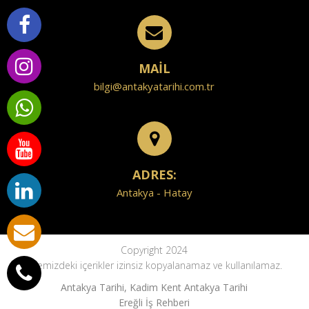
MAİL
bilgi@antakyatarihi.com.tr
ADRES:
Antakya - Hatay
Copyright 2024
Sitemizdeki içerikler izinsiz kopyalanamaz ve kullanılamaz.
Antakya Tarihi, Kadim Kent Antakya Tarihi
Ereğli İş Rehberi