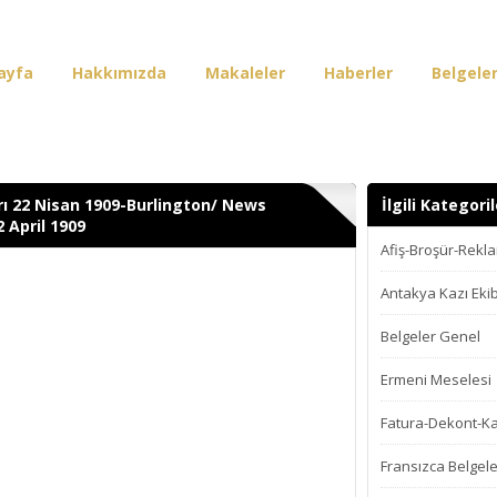
ayfa
Hakkımızda
Makaleler
Haberler
Belgele
irişi
rı 22 Nisan 1909-Burlington/ News
İlgili Kategoril
 April 1909
Afiş-Broşür-Rekl
Antakya Kazı Ekib
Belgeler Genel
Ermeni Meselesi
Fatura-Dekont-K
Fransızca Belgele