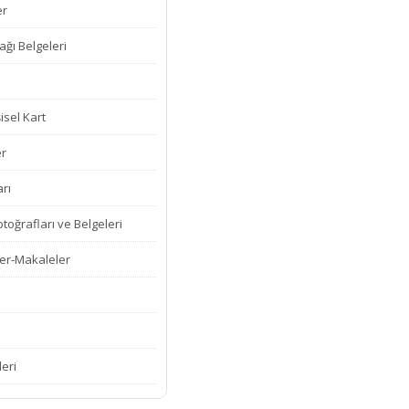
er
ğı Belgeleri
isel Kart
er
rı
oğrafları ve Belgeleri
er-Makaleler
leri