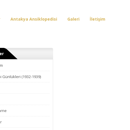
r
Antakya Ansiklopedisi
Galeri
İletişim
er
am
i Günlükleri (1932-1939)
arne
r