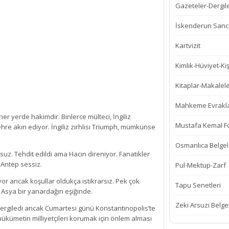
Gazeteler-Dergil
İskenderun Sanca
Kartvizit
Kimlik-Hüviyet-Kiş
Kitaplar-Makalel
Mahkeme Evrakla
er yerde hakimdir. Binlerce mülteci, İngiliz
Mustafa Kemal Fot
hre akın ediyor. İngiliz zırhlısı Triumph, mümkünse
Osmanlıca Belgel
uz. Tehdit edildi ama Hacın direniyor. Fanatikler
 Antep sessiz.
Pul-Mektup-Zarf
yor ancak koşullar oldukça istikrarsız. Pek çok
Tapu Senetleri
 Asya bir yanardağın eşiğinde.
Zeki Arsuzi Belge
 sergiledi ancak Cumartesi günü Konstantinopolis’te
kümetin milliyetçileri korumak için önlem alması