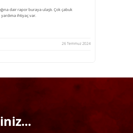
ğına dair rapor buraya ulaştı. Çok çabuk
 yardıma ihtiyaç var.
26 Temmuz 2024
niz...