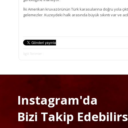
İki Amerikan kruvazörünün Türk karasularına doğru yola çıktı
gelemezler. Kuzeydeki halk arasında büyük sıkıntı var ve acil
İlgili Terimler :
Instagram'da
Bizi Takip Edebilirsi