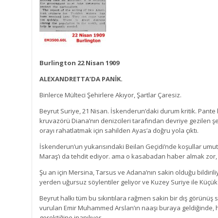
Burlington 22 Nisan 1909
ALEXANDRETTA’DA PANİK.
Binlerce Mülteci Şehirlere Akıyor, Şartlar Çaresiz.
Beyrut Suriye, 21 Nisan. İskenderun’daki durum kritik. Pante h
kruvazörü Diana’nın denizcileri tarafından devriye gezilen şe
orayı rahatlatmak için sahilden Ayas’a doğru yola çıktı.
İskenderun’un yukarısındaki Beilan Geçidi’nde koşullar umuts
Maraş’ı da tehdit ediyor. ama o kasabadan haber almak zor,
Şu an için Mersina, Tarsus ve Adana’nın sakin olduğu bildirili
yerden uğursuz söylentiler geliyor ve Kuzey Suriye ile Küçük
Beyrut halkı tüm bu sıkıntılara rağmen sakin bir dış görünüş
vurulan Emir Muhammed Arslan’ın naaşı buraya geldiğinde, hü
gerektiğine inanılıyor.