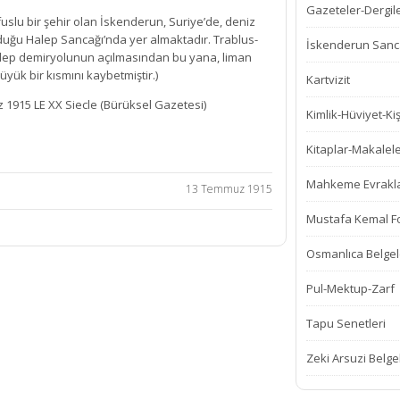
Gazeteler-Dergil
fuslu bir şehir olan İskenderun, Suriye’de, deniz
lduğu Halep Sancağı’nda yer almaktadır. Trablus-
İskenderun Sanca
ep demiryolunun açılmasından bu yana, liman
büyük bir kısmını kaybetmiştir.)
Kartvizit
1915 LE XX Siecle (Bürüksel Gazetesi)
Kimlik-Hüviyet-Kiş
Kitaplar-Makalel
Mahkeme Evrakla
13 Temmuz 1915
Mustafa Kemal Fot
Osmanlıca Belgel
Pul-Mektup-Zarf
Tapu Senetleri
Zeki Arsuzi Belge