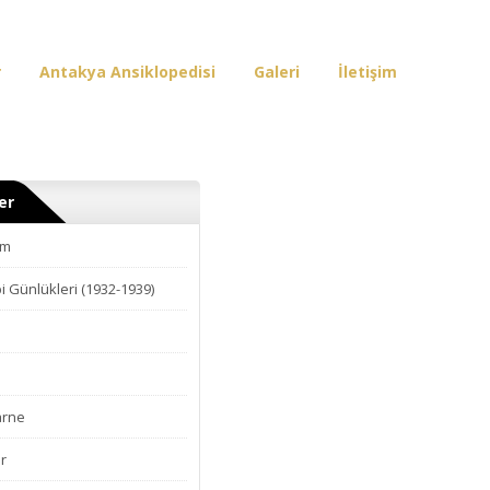
r
Antakya Ansiklopedisi
Galeri
İletişim
er
am
i Günlükleri (1932-1939)
arne
r