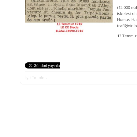
(12.000 nü
iskelesi o
Humus-Hal
trafiğinin 
13 Temmuz 
İlgili Terimler :