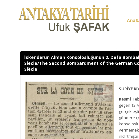
AnaS
Üye G
İskenderun Alman Konsolosluğunun 2. Defa Bomba
Siecle/The Second Bombardment of the German Con
Siècle
SURİYE KI
Resmî Teb
geçen 13 M
gerçekleşt
göndere çe
konsoloslu
vermemek i
indirtmiştir