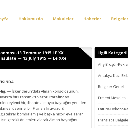
ayfa
Hakkımızda
Makaleler
Haberler
Belgele
irişi
lanması-13 Temmuz 1915 LE XX
İlgili Kategoril
sulate — 13 July 1915 — Le XXe
Afiş-Broşür-Rekl
Antakya Kazı Ekib
YISINDA
Belgeler Genel
liğ.
— İskenderun’daki Alman konsolosunun,
ayıs’ta bir Fransız kruvazörü tarafından
Ermeni Meselesi
irilen eylemi hiç dikkate almayıp bayrağını yeniden
kmesi üzerine; bir Fransız kruvazörü
Fatura-Dekont-K
ğu tekrar bombalamış ve başka hiçbir eve zarar
çin gerekli önlemleri alarak Alman bayrağını
Fransızca Belgele
.