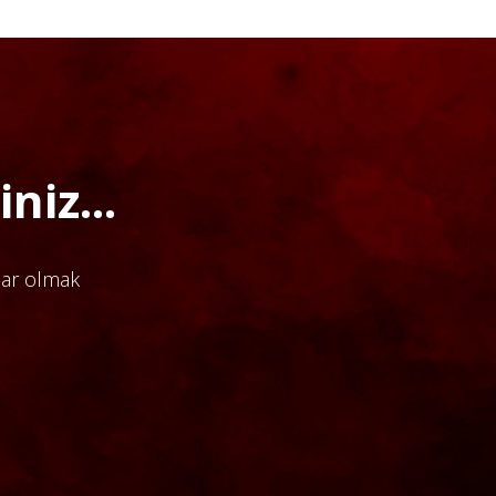
niz...
dar olmak