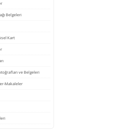
er
ğı Belgeleri
isel Kart
er
rı
oğrafları ve Belgeleri
er-Makaleler
leri