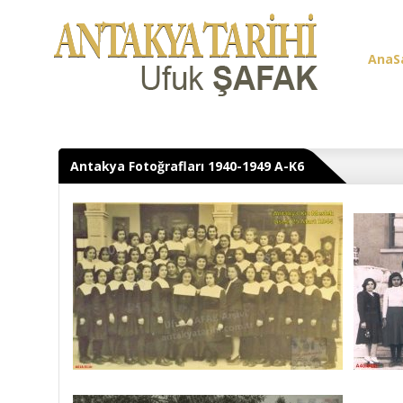
AnaS
Üye G
Antakya Fotoğrafları 1940-1949 A-K6