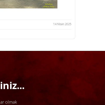
14 Nisan 2025
niz...
dar olmak