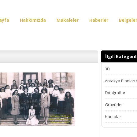
ayfa
Hakkımızda
Makaleler
Haberler
Belgele
irişi
İlgili Kategoril
3D
Antakya Planları
Fotoğraflar
Gravürler
Haritalar