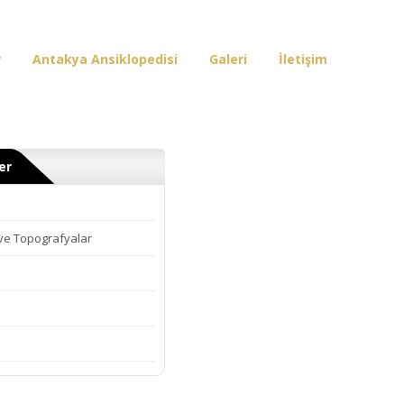
r
Antakya Ansiklopedisi
Galeri
İletişim
er
 ve Topografyalar