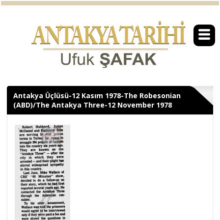
Antakya Üçlüsü-12 Kasım 1978-The Robesonian
(ABD)/The Antakya Three-12 November 1978