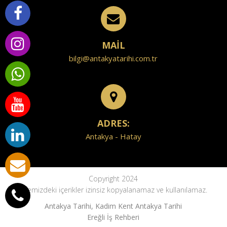
MAİL
bilgi@antakyatarihi.com.tr
ADRES:
Antakya - Hatay
Copyright 2024
Sitemizdeki içerikler izinsiz kopyalanamaz ve kullanılamaz.
Antakya Tarihi, Kadim Kent Antakya Tarihi
Ereğli İş Rehberi