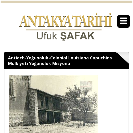
Antioch-Yoğunoluk-Colonial Louisiana Capuchins
Mülkiyeti Yoğunoluk Misyonu