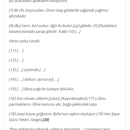
(6) 3Uzcaratu ayaklarını ovuşturur,
(7) Bt clh, boynuzları. Onun başı göklerde sağanak yağmur
altındadır;
(8) (Bu) tanrı, bol sudur. Ağzı iki bulut [çiy] gibidir, (9) [Dudaklar]
kavanozlardaki şarap gibidir. Kalbi (10) […]
Verso (arka tarafı)
(11’) [. . .]
(12’) [. . .]
(13’) [.. .] üzerinde [.. .]
(14’) [. . .] dökün, ayrıca iyi[. . .]
(15’) [. . .] Barış yağı bir kaseye dökülür,
(16’) Kızı cAnatu ellerini [yıkar], [Kayınbiraderi] (17’) Li3mu
parmaklarını. Eline kanunu alır, boğa şeklindeki arpı
(18’) (arp) koyar göğsüne. Ba’lu’nun aşkını söylüyor (19’) Her Şeye
Gücü Yeten, Sevgisi.
[20]
“Başı göklerde sağanak yağmur altındadır…”
cümleleri tanrı