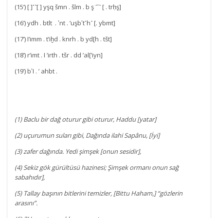
(15’) [ ]˹˺[ ] yşq šmn . šlm . b ş ˹‛˺ [ . trḥş]
(16’) ydh . btlt . ‛nt . ’uşb‛t˹h˺ [. ybmt]
(17’) I’imm . t’iḫd . knrh . b yd[h . tšt]
(18’) r’imt . I ’irth . tšr . dd ’al[’iyn]
(19’) b‛I . ’ ahbt .
(1) Baclu bir dağ oturur gibi oturur, Haddu [yatar]
(2) uçurumun suları gibi, Dağında ilahi Sapânu, [İyi]
(3) zafer dağında. Yedi şimşek [onun sesidir],
(4) Sekiz gök gürültüsü hazinesi; Şimşek ormanı onun sağ
sabahıdır],
(5) Tallay başının bitlerini temizler, [Bittu Haham,] “gözlerin
arasını”.