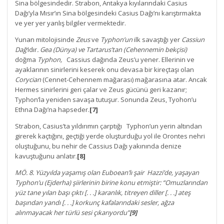
Sina bölgesindedir. Strabon, Antakya kıyılarındaki Casius
Dağı’yla Mısır’ın Sina bölgesindeki Casius Dağı’nı karıştırmakta
ve yer yer yanlış bilgiler vermektedir.
Yunan mitolojisinde
Zeus
ve
Typhon’un
ilk savaştığı yer
Cassiun
Dağ’
ıdır
. Gea (Dünya) ve Tartarus’tan (Cehennemin bekçisi)
doğma
Typhon,
Cassius dağında Zeus’u yener. Ellerinin ve
ayaklarının sinirlerini keserek onu devasa bir kireçtaşı olan
Corycian
(Cennet-Cehennem mağarası) mağarasına atar. Ancak
Hermes sinirlerini geri çalar ve Zeus gücünü geri kazanır;
Typhon’la yeniden savaşa tutuşur. Sonunda Zeus, Tyohon’u
Ethna Dağı’na hapseder.
[7]
Strabon, Casius’ta yıldırımın çarptığı Typhon’un yerin altından
girerek kaçtığını, geçtiği yerde oluşturduğu yol ile Orontes nehri
oluştuğunu, bu nehir de Cassius Dağı yakınında denize
kavuştuğunu anlatır.
[8]
MÖ. 8. Yüzyılda yaşamış olan Euboean’lı şair Hazzi’de, yaşayan
Typhon’u (Ejderha) şiirlerinin birine konu etmiştir: “Omuzlarından
yüz tane yılan başı çıktı [. . .] karanlık, titreyen diller [. . .] ateş
başından yandı [. . .] korkunç kafalarındaki sesler, ağza
alınmayacak her türlü sesi çıkarıyordu”
[9]