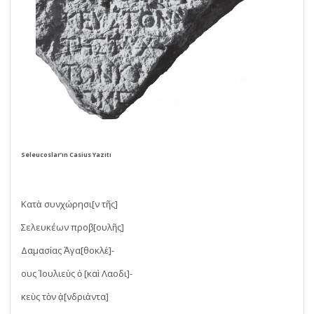
Seleucoslar’ın Casius Yazıtı
Κατὰ συνχώρησι[ν τῆς]
Σελευκέων προβ̣[ουλῆς]
Δαμασίας Ἀγα[θοκλέ]-
ους Ἰουλιεὺς ὁ [καὶ Λαοδι]-
κεὺς τὸν ἀ̣[νδριάντα]