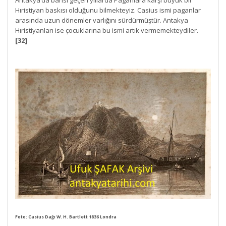
Antakya’da bahsi geçen yıllarda Paganlara karşı büyük bir
Hıristiyan baskısı olduğunu bilmekteyiz. Casius ismi paganlar
arasında uzun dönemler varlığını sürdürmüştür. Antakya
Hıristiyanları ise çocuklarına bu ismi artık vermemekteydiler.
[32]
Foto: Casius Dağı W. H. Bartlett 1836 Londra