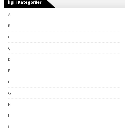
İlgili Kategoriler
A
B
C
Ç
D
E
F
G
H
I
İ