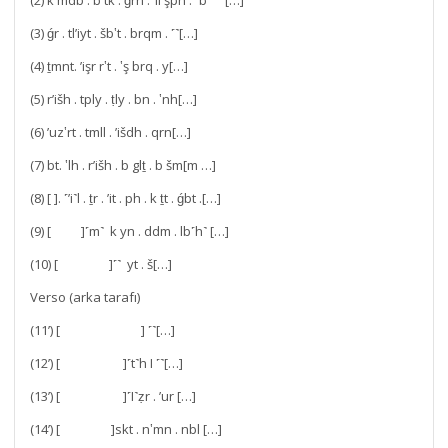
(3) ǵr . tlʼiyt . šb‛t . brqm . ˹˺[…]
(4) ṯmnt. ’işr r‛t . ‛ş brq . y[…]
(5) r’išh . tply . ṭly . bn . ‛nh[…]
(6) ’uz‛rt . tmll . ’išdh . qrn[…]
(7) bt. ‛lh . r’išh . b glṯ . b šm[m …]
(8) [ ]. ˹’i˺l . ṯr . ’it . ph . k ṯt . ǵbt .[…]
(9) [ ]˹m˺ k yn . ddm . lb˹h˺ […]
(10) [ ]˹˺ yt . š[…]
Verso (arka tarafı)
(11’) [ ] ˹˺[…]
(12’) [ ]˹t˺h I ˹˺[…]
(13’) [ ]˹I˺ẓr . ’ur […]
(14’) [ ]skt . n‛mn . nbl […]