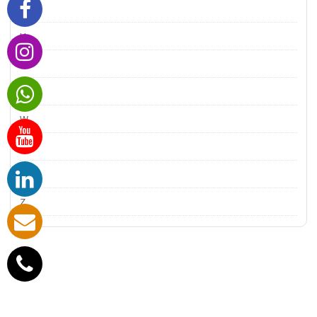
T
U
Ü
V
W
X
Y
Z