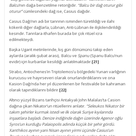
Balcu
’nın dağa benzetilme retoriğidir.
“Balcu bir dağ oturur gibi
oturur”
cümlesindeki dağ ise, Casius dağıdır.
Casius Dağı’nın adı bir tanrının isminden türetildiği ve ilahi
kökenli diğer dağlarla, Lübnan, Anti-Lübnan ile ilişkilendirildiği
kesindir. Tanrılara ithafen burada bir çok ritüel icra
edilmekteydi.
Başka Ugarit metinlerinde, kış gün dönümünü takip eden
aylarda (aralık-şubat arası), Balcu ve
Spanu
(Spanu Balcu’nun
evidir) için kurbanlar kesildiği anlatılmaktadır.
[21]
Strabo, Antiochenes’in Triptolemos’u bölgedeki Yunan varlığının
kurucusu ve hayırseveri olarak onurlandırdıklarını ve ona
Kasion Dağı’nda her yıl düzenlenen bir festivalde bir kahraman
olarak tapındıklarını bildirir.
[22]
Altıncı yüzyıl Bizans tarihçisi Antakyalı John Malalas’ta Casion
dağına çıkan Nikator’un ritüellerini anlatır.
“Seleukos Nikator bir
takım şehirler kurmak istedi ve ilk olarak Suriye kıyılarında
inşaatlara başladı. Denize indiğinde dağın üzerinde Agenor oğlu
Syros’un kurduğu Palaiopolis adında küçük bir şehir gördü.
Xanthikos ayının yani Nisan ayının yirmi üçünde Casius’un