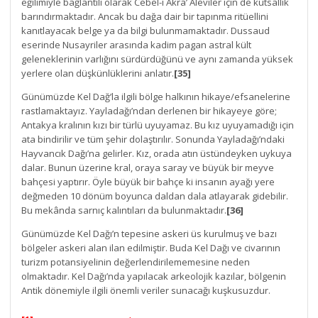
eğilimiyle bağlantılı olarak Cebel-i Akra’ Aleviler için de kutsallık
barındırmaktadır. Ancak bu dağa dair bir tapınma ritüellini
kanıtlayacak belge ya da bilgi bulunmamaktadır. Dussaud
eserinde Nusayriler arasında kadim pagan astral kült
geleneklerinin varlığını sürdürdüğünü ve aynı zamanda yüksek
yerlere olan düşkünlüklerini anlatır.
[35]
Günümüzde Kel Dağ’la ilgili bölge halkının hikaye/efsanelerine
rastlamaktayız. Yayladağı’ndan derlenen bir hikayeye göre;
Antakya kralının kızı bir türlü uyuyamaz. Bu kız uyuyamadığı için
ata bindirilir ve tüm şehir dolaştırılır. Sonunda Yayladağı’ndaki
Hayvancık Dağı’na gelirler. Kız, orada atın üstündeyken uykuya
dalar. Bunun üzerine kral, oraya saray ve büyük bir meyve
bahçesi yaptırır. Öyle büyük bir bahçe ki insanın ayağı yere
değmeden 10 dönüm boyunca daldan dala atlayarak gidebilir.
Bu mekânda sarnıç kalıntıları da bulunmaktadır.
[36]
Günümüzde Kel Dağı’n tepesine askeri üs kurulmuş ve bazı
bölgeler askeri alan ilan edilmiştir. Buda Kel Dağı ve civarının
turizm potansiyelinin değerlendirilememesine neden
olmaktadır. Kel Dağı’nda yapılacak arkeolojik kazılar, bölgenin
Antik dönemiyle ilgili önemli veriler sunacağı kuşkusuzdur.