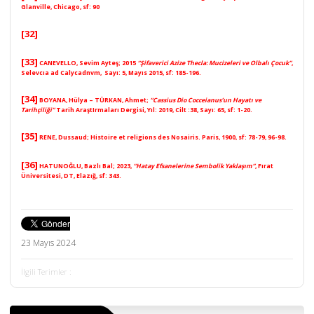
Glanville, Chicago, sf: 90
[32]
[33]
CANEVELLO, Sevim Ayteş;
2015
“
Şifaverici Azize Thecla: Mucizeleri ve Olbalı Çocuk”
,
Selevcıa ad Calycadnvm, Sayı: 5, Mayıs 2015, sf: 185-196.
[34]
BOYANA, Hülya – TÜRKAN, Ahmet
;
“Cassius Dio Cocceianus’un Hayatı ve
Tarihçiliği”
Tarih AraştIrmaları Dergisi, Yıl: 2019, Cilt :38, Sayı: 65, sf: 1-20.
[35]
RENE
, Dussaud; Histoire et religions des Nosairis. Paris, 1900, sf: 78-79, 96-98.
[36]
HATUNOĞLU, Bazlı Bal;
2023,
“Hatay Efsanelerine Sembolik Yaklaşım”
, Fırat
Üniversitesi, DT, Elazığ, sf: 343.
23 Mayıs 2024
İlgili Terimler :