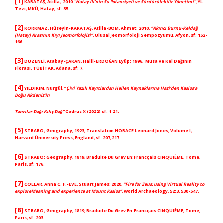
[1]
KARATAŞ, Atilla,
2010
“Hatay İli’nin Su Potansiyeli ve Sürdürülebilir Yönetimi”,
YL
Tezi, MKÜ, Hatay, sf: 35.
[2]
KORKMAZ, Hüseyin-KARATAŞ, Atilla-BOM, Ahmet;
2010,
“Akıncı Burnu-Keldağ
(Hatay) Arasının Kıyı Jeomorfolojisi”
, Ulusal Jeomorfoloji Sempozyumu, Afyon, sf: 152-
166.
[3]
DÜZENLİ, Atabay-ÇAKAN, Halil-ERDOĞAN Eyüp;
1996, Musa ve Kel Dağının
Florası, TÜBİTAK, Adana, sf: 7.
[4]
YILDIRIM, Nurgül, “
Çivi Yazılı Kayıtlardan Hellen Kaynaklarına Hazi’den Kasios’a
Doğu Akdeniz’in
Tanrılar Dağı Kılıç Dağ”
Cedrus X (2022) sf: 1-21.
[5]
STRABO
; Geography, 1923, Translation HORACE Leonard Jones, Volume I,
Harvard Üniversity Press, England, sf: 207, 217.
[6]
STRABO;
Geography, 1819, Braduite Du Grev En:Francçais CINQUIÈME, Tome,
Paris, sf: 176.
[7]
COLLAR, Anna C. F.-EVE, Stuart James;
2020,
“Fire for Zeus: using Virtual Reality to
exploreMeaning and experience at Mount Kasios”
, World Archaeology, 52:3, 530-547.
[8]
STRABO
; Geography, 1819, Braduite Du Grev En:Francçais CINQUIÈME, Tome,
Paris, sf: 203.