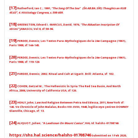
[17]
Rutherford, Ian C.
; 1991,
“The Song Of The Sea” (ŠA AB.BA. SÌR): Thoughts on KUB
45.63”, 4. Hittitology Congress, s. 598-609.
[18]
GREENSTEIN, Edvard I.-MARCUS, David;
1976,
“The Akkadian Inscription Of
Idrimi”
JANASCU, Vol:8, sf:59-96.
[19]
PERDEE
, Dennis; Les Textes Para-Mythologiques de la 24e Campagne (1961),
Paris 1988, sf:144-145.
[20]
PERDEE
, Dennis; Les Textes Para-Mythologiques de la 24e Campagne (1961),
Paris 1988, sf: 119-126
[21]
PARDEE, Dennis
; 2002. Ritual and Cult at Ugarit. Brill: Atlanta, sf: 102.
[22]
COHEN
, Getzel M.; The Hellenistic İn Syria The Red Sea Basin, And North
Africa, 2006, University of California USA, sf:126.
[23]
HEALY
, John; Law And Religion Between Petra And Edessa, 2011, New York sf:
146. Ve Chronicle of John Malalas, Books VIII-XVIII, 1940, İngilizceye çeviren DOWNEY
Glanville, Chicago, sf: 13.
[24]
ALIQUOT
, Julien;
“A Laodicean On Mount Casius”,
HAL Id: halshs-01708746
https://shs.hal.science/halshs-01708746
Submitted on 1 Feb 2020,