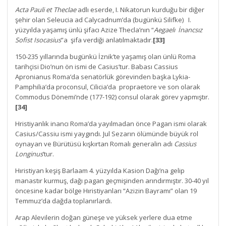
Acta Pauli et Theclae
adlı eserde, I. Nikatorun kurduğu bir diğer
şehir olan Seleucia ad Calycadnum’da (bugünkü Silifke) I.
yüzyılda yaşamış ünlü şifacı Azize Thecla’nın “
Aegaelı İnancsız
Sofist Isocasius
”a şifa verdiği anlatılmaktadır.
[33]
150-235 yıllarında bugünkü İznik’te yaşamış olan ünlü Roma
tarihçisi Dio’nun ön ismi de Casius’tur. Babası Cassius
Apronianus Roma’da senatörlük görevinden başka Lykia-
Pamphilia’da proconsul, Cilicia’da propraetore ve son olarak
Commodus Dönemi’nde (177-192) consul olarak görev yapmıştır.
[34]
Hristiyanlık inancı Roma’da yayılmadan önce Pagan ismi olarak
Casius/Cassiu ismi yaygındı. Jul Sezarın ölümünde büyük rol
oynayan ve Bürütüsü kışkırtan Romalı generalin adı
Cassius
Longinus
’tur.
Hıristiyan keşiş Barlaam 4. yüzyılda Kasion Dağı’na gelip
manastır kurmuş, dağı pagan geçmişinden arındırmıştır. 30-40 yıl
öncesine kadar bölge Hıristiyanları “Azizin Bayramı” olan 19
Temmuz’da dağda toplanırlardı.
Arap Alevilerin doğan güneşe ve yüksek yerlere dua etme