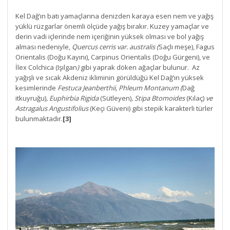
Kel Dağ’ın batı yamaçlarına denizden karaya esen nem ve yağış
yüklü rüzgarlar önemli ölçüde yağış bırakır. Kuzey yamaçlar ve
derin vadi içlerinde nem içeriğinin yüksek olması ve bol yağış
alması nedeniyle,
Quercus cerris var. australis (
Saçlı meşe), Fagus
Orientalis (Doğu Kayını), Carpinus Orientalis (Doğu Gürgeni), ve
İlex Colchica (Işılgan
)
gibi yaprak döken ağaçlar bulunur.
Az
yağışlı ve sıcak Akdeniz ikliminin görüldüğü Kel Dağ’ın yüksek
kesimlerinde
Festuca Jeanberthii, Phleum Montanum (
Dağ
itkuyruğu)
, Euphirbia Rigida
(Sütleyen)
, Stipa Btomoides
(Kılaç)
ve
Astragalus Angustifolius
(Keçi Güveni) gibi stepik karakterli türler
bulunmaktadır.
[3]