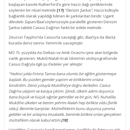
başlayan kaside Rutherford’a göre Hazzi dağı şenliklerinde
söylenen bir ritüel metnidir.
[17]
“Denizin Şarkısı”
, Hazzi kültüyle
bağlantılı olarak yapıldığı bilinen iki şarkılardan biridir. Ugarit
dilindeki
Sapan/Baal
söylencesiyle paralellik gösteren Denizin
Şarkısı tableti Casius Dağı’nın farklı bir edebi metnidir.
Zeus’un Taypho’nla Casius’ta savaştığı gibi,
Baal
(ya da
Baclu
)
burada deniz tanrısı
Yammi
ile savaşmıştır.
MÖ 15. yüzyılda Asi Deltası ve Amik Ovası’nı içine alan bölgede
varlık gösteren Mukiš/Alalah Kralı İdrimi’nin otobiyografisinde
Casius Dağı’yla ilgili şu ifadeler yer almıştır:
“Yedinci yılda Fırtına Tanrısı bana olumlu bir eğilim göstermeye
başladı. Bu yüzden gemiler yaptım ve birliklerimi onlara
bindirdim. Deniz yoluyla Mukišhe’ye doğru ilerledim. Casius
Dağı’na ulaştım ve karaya çıktım. Şimdi, ülkem adımı duyunca
bana büyük ve küçük sığırlar getirdiler ve bir gün, Ni’i, Nuhašše,
Mukišhe ülkeleri ve benim şehrim Alalah hep birlikte oldu [birlik
oldu]. Benimle barıştılar. Müttefiklerim bunu duyunca yanıma
geldiler ve bir anlaşma imzaladık, benimle birlikte onları gerçekten
müttefikim olarak kabul ettim.
[18]
Ugaritliler, Cassius’u kendi tanrılarının, özellikle de fırtına ve gök