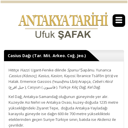
Casius Dağı (Tar. Mit. Arkeo. Coğ. Jeo.)
Hititçe
Hazzi
. Ugarit-Fenike dilinde
Spanu/
Ṣapānu. Yunanca
Cassius (Κάσιος)
,
Kasius, Kasion, Kayosi.
İbranice Tsāfōn (צפון) ve
Halak. Ermenice Gassios (Կասիոս Լեռ) Arapça,
Cebel-i Akra
’
(جبل اقرع ), Casyun ( قاسیون ). Türkçe
Kılıç Dağ, Kel Dağ
.
Kel Dağ, Antakya-Samandağ oluğunun güneyinde yer alır.
Kuzeyde Asi Nehri ve Antakya Ovası, kuzey-doğuda 1235 metre
yüksekliğindeki Ziyaret Tepe, doğuda Antakya-Yayladağı
karayolu güneyde ise dağın 600 ile 700 metre yükseklikteki
eteklerinden geçen Suriye-Türkiye sınırı, batıda ise Akdeniz ile
çevrilidir.