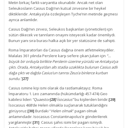
Metin birkaç farklı varyantta okunabilir. Ancak net olan
Seleukosların Casius Dağı’nın kutsal zirvesine bir heykel
diktikleridir. Antakya’yla özdeşleşen Tyche’nin metinde geçmesi
ayrıca anlamlıdır.
Casius Dağı’nın zirvesi, Seleukos başkanları (yöneticileri) için
sütün dikecek ve tanrıların onayını isteyecek kadar önemliydi.
Bunun yanı sıra burası halka açık bir yer statüsüne de sahipti.
Roma İmparatorları da Casius dağına önem atfetmekteydiler.
Malalas 361 yılında Perslere karşı sefere çıkan Julian için
“…
büyük bir orduyla birlikte Perslerin üzerine yürüdü ve Antakya’ya
çıktı. Orada, Antakya’dan altı stadia uzaklıkta bulunan Casius adlı
dağa çıktı ve dağda Casius’un tanrısı Zeus’a binlerce kurban
sundu.”
[27]
Casius ismine kişi ismi olarak da rastlamaktayız. Roma
İmparatoru 1. Leo zamanında (hükümdarlığı 457-474) Geo
kabilesi lideri
“Quaestor
[28]
İsocasius”
bu kişilerden biridir.
[29]
İsocasius 468’de Helen olmakla suçlanarak tutuklandığını
görüyoruz.
[30]
Burdaki “
Helen olmak
” pagan olmak
anlamındadır. Isocasius Constantinapolus’e gönderilerek
yargılanmıştır.
[31]
Casius şahıs isimi bir pagan ismiydi.