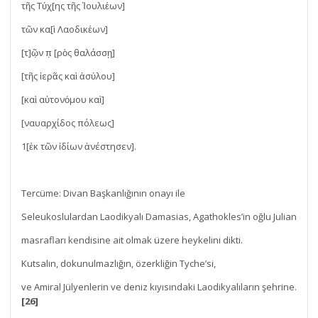
τῆς Τύχ[ης τῆς Ἰουλιέων]
τῶν κα[ὶ Λαοδικέων]
[τ]ῶ̣ν π̣ [ρὸς θαλάσσῃ]
[τῆς ἱερᾶς καὶ ἀσύλου]
[καὶ αὐτονόμου καὶ]
[ναυαρχίδος πόλεως]
1[ἐκ τῶν ἰδίων ἀνέστησεν].
Tercüme: Divan Başkanlığının onayı ile
Seleukoslulardan Laodikyalı Damasias, Agathokles’in oğlu Julian
masrafları kendisine ait olmak üzere heykelini dikti.
Kutsalın, dokunulmazlığın, özerkliğin Tyche’si,
ve Amiral Jülyenlerin ve deniz kıyısındaki Laodikyalıların şehrine.
[26]