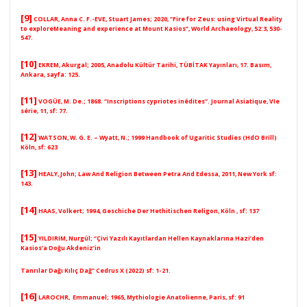
[9]
COLLAR, Anna C. F.-EVE, Stuart James; 2020, “Fire for Zeus: using Virtual Reality
to exploreMeaning and experience at Mount Kasios”, World Archaeology, 52:3, 530-
547.
[10]
EKREM, Akurgal;
2005, Anadolu Kültür Tarihi, TÜBİTAK Yayınları, 17. Basım,
Ankara, sayfa: 125.
[11]
VOGÜE
, M. De.; 1868. “Inscriptions cypriotes inédites”. Journal Asiatique, VIe
série, 11, sf: 77.
[12]
WATSON
, W. G. E. –
Wyatt
, N.; 1999 Handbook of Ugaritic Studies (HdO Brill)
Köln, sf: 623
[13]
HEALY
, John; Law And Religion Between Petra And Edessa, 2011, New York sf:
143.
[14]
HAAS, Volkert;
1994, Geschiche Der Hethitischen Religon, Köln , sf: 137
[15]
YILDIRIM, Nurgül;
“Çivi Yazılı Kayıtlardan Hellen Kaynaklarına Hazi’den
Kasios’a Doğu Akdeniz’in
Tanrılar Dağı Kılıç Dağ” Cedrus X (2022) sf: 1-21.
[16]
LAROCHR, Emmanuel
; 1965, Mythiologie Anatolienne, Paris, sf: 91