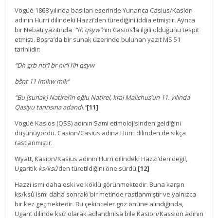
Vogüé 1868 yılında basılan eserinde Yunanca Casius/Kasion
adının Hurri dilindeki Hazzi’den türediğini iddia etmiştir. Ayrıca
bir Nebati yazıtında
“Ih qsyw”
nin Casios’la ilgili olduğunu tespit
etmişti. Boşra’da bir sunak üzerinde bulunan yazıt MS 51
tarihlidir:
“Dh grb ntr’l br nir’l l’lh qsyw
bšnt 11 Imlkw mlk”
“Bu [sunak] Natirel’in oğlu Natirel, kral Malichus’un 11. yılında
Qasiyu tanrısına adandı.”
[11]
Vogüé Kasios (QSS) adının Sami etimolojisinden geldiğini
düşünüyordu. Casion/Casius adına Hurri dilinden de sıkça
rastlanmıştır.
Wyatt, Kasion/Kasius adının Hurri dilindeki Hazzi’den değil,
Ugaritik
ks/ksů
’den türetildiğini öne sürdü.
[12]
Hazzi ismi daha eski ve köklü görünmektedir. Buna karşın
ks/ksů ismi daha sonraki bir metinde rastlanmıştır ve yalnızca
bir kez geçmektedir. Bu çekinceler göz önüne alındığında,
Ugarit dilinde ksử olarak adlandırılsa bile Kasion/Kassion adının