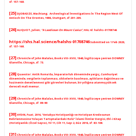
sf: 157-168.
[25]
DJOBADZE
, Wachtang; Archeological İnvestigations İn The Region West Of
Antioch On The Orontes, 1986, Stuttgart, sf:201-205.
[26]
ALIQUOT
, Julien;
“A Laodicean On Mount Casius”,
HAL Id: halshs-01708746
https://shs.hal.science/halshs-01708746
Submitted on 1 Feb 2020,
sf: 157-168.
[27]
Chronicle of John Malalas, Books VIII-XVIII, 1940, İngilizceye çeviren DOWNEY
Glanville, Chicago, sf: 73.
[28]
Quaestor
: Antik Roma’da, İmparatorluk döneminde yargıç, Cumhuriyet
döneminde, vergilerin toplanması, sikkelerin basılması, aylıkların dağıtılması ve
hazinenin denetlenmesi gibi görevleri bulunan, bir yıllığına atanmış yüksek
dereceli mali memur.
[29]
Chronicle of John Malalas, Books VIII-XVIII, 1940, İngilizceye çeviren DOWNEY
Glanville, Chicago, sf: 89-90
[30]
AYDIN, Fuat; 2016, “Antakya Hıristiyanlığı ve Hıristiyan Kredosunun
Belirlenmesine Yolaçan Tartışmalardaki Rolü” İslami İlimler Dergisi, Ehl-i Kitap
(Hıristiyanlık (Özel Sayısı), Yıl 11, Cilt 11, Sayı 2, Güz 2016, sf: 83-108.
[31]
Chronicle of John Malalas, Books VIII-XVIII, 1940, İngilizceye çeviren DOWNEY