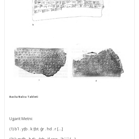
Baclu/Balcu Tableti
Ugarit Metni:
(1) b‛l . yṯb . k ṯbt. ǵr . hd . r […]
(2) k mdb . b tk . ǵrh . ’il şpn . ˹b˺ ˹˺ […]