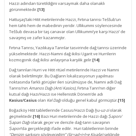
Hazzi adından türetildiğini varsaymak daha olanaklı
görünmektedir.
[13]
Hattuşaş’taki Hitit metinlerinde Hazzi, Fırtına tanrısı Teššub’un
hem tahtı hem de mabedinin yeridir. Ullikummi söylencesinde
Teššub devasa bir taş canavar olan Ullikummi’ye karşı Hazzi’ de
savaşmış ve zafer kazanmıştır.
Fırtına Tanrısı, Yazılıkaya Tanrılar tasvirinde dağ tanrısı üzerinde
yükselmektedir. Hazzi-Namni dağ ikilisi Ugarit ve Hurrilerin
kozmogonik dağ ikilisi anlayışına karşılık gelir.
[14]
Dağ tanrıları Hurri ve Hitit ritüel metinlerinde Hazzi ve Namni
olarak belirtilmiştir. Bu Dağların lokalizasyonun yapılması
noktasında farklı görüşler ileri sürülmüşse de, Namni adlı Dağ
Tanrısı’nın
Amanos Dağı (Anti Kasios)
, Fırtına Tanrı’nın diğer
kutsal dağı Hazi/Hazzi ise Hellenistik Dönem’de adı
Kasius/Casius
olan
Kel Dağı
olduğu genel kabul görmüştür.
[15]
Boğazköy Hitit tabletlerinde Casius/Hazzi Dağı
ḫu-uz-zi
olarak
geçmektedir.
[16]
Bazı Huri metinlerinde de Hazzi dağı
Ṣ
apon/
Ṣ
apan
Dağı
olarak geçer ve denizle dağ-tanrı savaşının
Ṣ
apon
’da gerçekleştiği ifade edilir. Huri tabletlerinin birinde
“Denizin şarkısını söyleyeceğim”
(šir=ad=i=l=e Kiyaše)
şeklinde