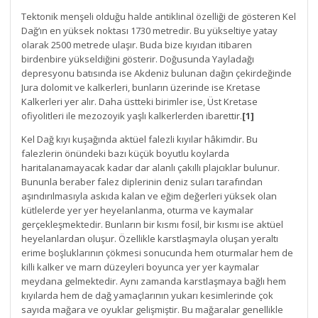
Tektonik menşeli olduğu halde antiklinal özelliği de gösteren Kel
Dağ’ın en yüksek noktası 1730 metredir. Bu yükseltiye yatay
olarak 2500 metrede ulaşır. Buda bize kıyıdan itibaren
birdenbire yükseldiğini gösterir. Doğusunda Yayladağı
depresyonu batısında ise Akdeniz bulunan dağın çekirdeğinde
Jura dolomit ve kalkerleri, bunların üzerinde ise Kretase
Kalkerleri yer alır. Daha üstteki birimler ise, Üst Kretase
ofiyolitleri ile mezozoyik yaşlı kalkerlerden ibarettir.
[1]
Kel Dağ kıyı kuşağında aktüel falezli kıyılar hâkimdir. Bu
falezlerin önündeki bazı küçük boyutlu koylarda
haritalanamayacak kadar dar alanlı çakıllı plajcıklar bulunur.
Bununla beraber falez diplerinin deniz suları tarafından
aşındırılmasıyla askıda kalan ve eğim değerleri yüksek olan
kütlelerde yer yer heyelanlanma, oturma ve kaymalar
gerçekleşmektedir. Bunların bir kısmı fosil, bir kısmı ise aktüel
heyelanlardan oluşur. Özellikle karstlaşmayla oluşan yeraltı
erime boşluklarının çökmesi sonucunda hem oturmalar hem de
killi kalker ve marn düzeyleri boyunca yer yer kaymalar
meydana gelmektedir. Aynı zamanda karstlaşmaya bağlı hem
kıyılarda hem de dağ yamaçlarının yukarı kesimlerinde çok
sayıda mağara ve oyuklar gelişmiştir. Bu mağaralar genellikle