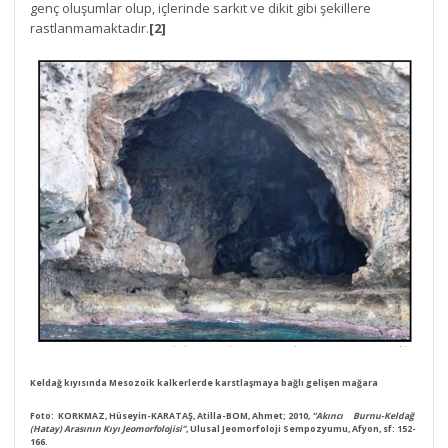
genç oluşumlar olup, içlerinde sarkıt ve dikit gibi şekillere
rastlanmamaktadır.
[2]
Keldağ kıyısında Mesozoik kalkerlerde karstlaşmaya bağlı gelişen mağara
Foto:
KORKMAZ, Hüseyin-KARATAŞ, Atilla-BOM, Ahmet;
2010,
“Akıncı Burnu-Keldağ
(Hatay) Arasının Kıyı Jeomorfolojisi”
, Ulusal Jeomorfoloji Sempozyumu, Afyon, sf: 152-
166.