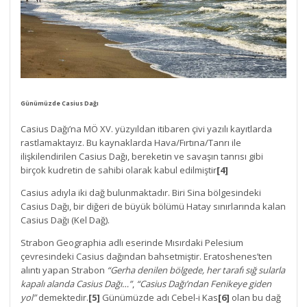
Günümüzde Casius Dağı
Casius Dağı’na MÖ XV. yüzyıldan itibaren çivi yazılı kayıtlarda
rastlamaktayız. Bu kaynaklarda Hava/Fırtına/Tanrı ile
ilişkilendirilen Casius Dağı, bereketin ve savaşın tanrısı gibi
birçok kudretin de sahibi olarak kabul edilmiştir
[4]
Casius adıyla iki dağ bulunmaktadır. Biri Sina bölgesindeki
Casius Dağı, bir diğeri de büyük bölümü Hatay sınırlarında kalan
Casius Dağı (Kel Dağ).
Strabon Geographia adlı eserinde Mısırdaki Pelesium
çevresindeki Casius dağından bahsetmiştir. Eratoshenes’ten
alıntı yapan Strabon
“Gerha denilen bölgede, her tarafı sığ sularla
kapalı alanda Casius Dağı…”
,
“Casius Dağı’ndan Fenikeye giden
yol”
demektedir.
[5]
Günümüzde adı Cebel-i Kas
[6]
olan bu dağ