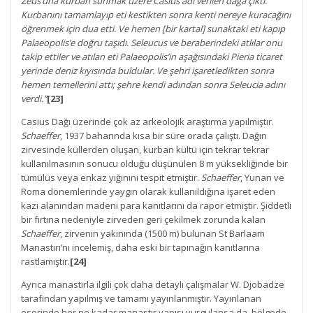
Zeus’una kurban sunmak üzere Casius adı verilen dağa çıktı.
Kurbanını tamamlayıp eti kestikten sonra kenti nereye kuracağını
öğrenmek için dua etti.
Ve hemen [bir kartal] sunaktaki eti kapıp
Palaeopolis’e doğru taşıdı. Seleucus ve beraberindeki atlılar onu
takip ettiler ve atılan eti Palaeopolis’in aşağısındaki Pieria ticaret
yerinde deniz kıyısında buldular. Ve şehri işaretledikten sonra
hemen temellerini attı; şehre kendi adından sonra Seleucia adını
verdi.”
[23]
Casius Dağı üzerinde çok az arkeolojik araştırma yapılmıştır.
Schaeffer
, 1937 baharında kısa bir süre orada çalıştı. Dağın
zirvesinde küllerden oluşan, kurban kültü için tekrar tekrar
kullanılmasının sonucu olduğu düşünülen 8 m yüksekliğinde bir
tümülüs veya enkaz yığınını tespit etmiştir.
Schaeffer
, Yunan ve
Roma dönemlerinde yaygın olarak kullanıldığına işaret eden
kazı alanından madeni para kanıtlarını da rapor etmiştir. Şiddetli
bir fırtına nedeniyle zirveden geri çekilmek zorunda kalan
Schaeffer
, zirvenin yakınında (1500 m) bulunan St Barlaam
Manastırı’nı incelemiş, daha eski bir tapınağın kanıtlarına
rastlamıştır.
[24]
Ayrıca manastırla ilgili çok daha detaylı çalışmalar W. Djobadze
tarafından yapılmış ve tamamı yayınlanmıştır. Yayınlanan
eserinde her ne kadar manastır yapısı vurgulansa da, bölgede