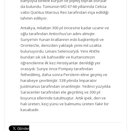
banyoyla birlikte kurşun ve pişmiş toprak borular
da bulundu. Tümünün MÖ 67-66 yıllarında Celicia
valisi Quintus Marcius Rex tarafından inşa edildiği
tahmin ediliyor.
Antakya, milattan 300 yıl öncesine kadar uzanır ve
oğlu tarafından Antiochus’un adını almıştır.
Suriye’nin Yunan krallarının eski başkentiydi ve
Orontes’te, denizden yaklaşık yirmi mil uzakta
bulunuyordu. Limanı Selencia’ydı. Yeni Ahit’te
bundan sık sık bahsedilir ve Kurtarıcımızın
öğrencilerine ilk kez Hıristiyanlar denildiği yer
orasıydı. Suriye önce Pompey tarafından
fethedilmiş, daha sonra Perslerin eline geçmiş ve
harabeye çevrilmiştir. 538 yılında İmparator
Justinianus tarafından onarılmıştır. Yedinci yüzyılda
Saracenler tarafından ele geçirilmiş ve 300 yıl
boyunca ellerinde tutulmuştur. Artık ipek, deri ve
halı üreten, keçi yünü ve balmumu üreten fakir bir
kasabadır.