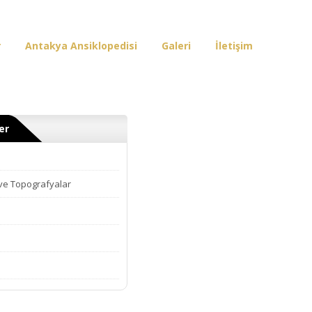
r
Antakya Ansiklopedisi
Galeri
İletişim
er
 ve Topografyalar