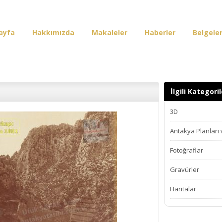
ayfa
Hakkımızda
Makaleler
Haberler
Belgele
irişi
İlgili Kategoril
3D
Antakya Planları
Fotoğraflar
Gravürler
Haritalar