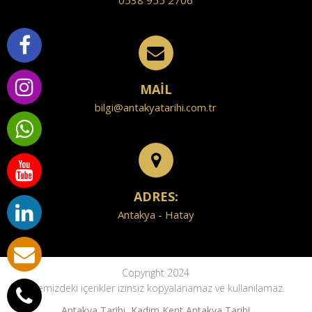
0538 955 2706
MAİL
bilgi@antakyatarihi.com.tr
ADRES:
Antakya - Hatay
Copyright 2024
Sitemizdeki içerikler izinsiz kopyalanamaz ve kullanılamaz.
Antakya Tarihi, Kadim Kent Antakya Tarihi