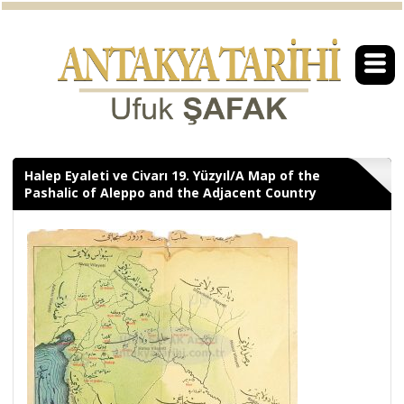
Halep Eyaleti ve Civarı 19. Yüzyıl/A Map of the
Pashalic of Aleppo and the Adjacent Country