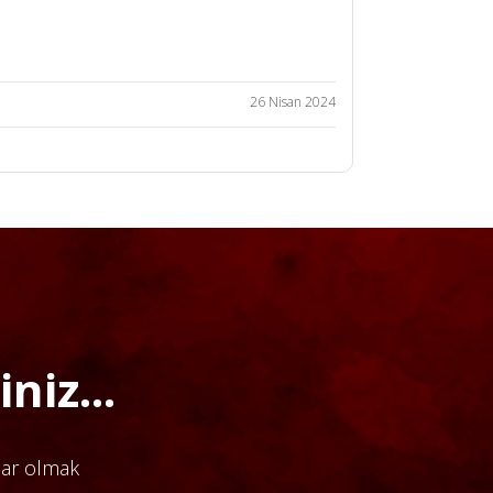
26 Nisan 2024
niz...
dar olmak