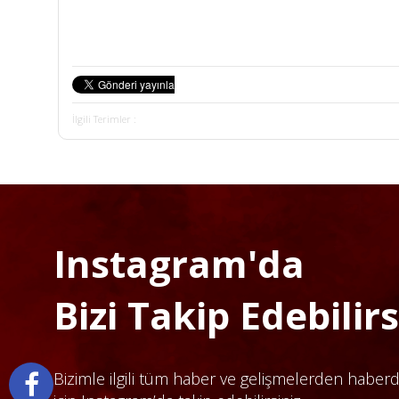
İlgili Terimler :
Instagram'da
Bizi Takip Edebilirsi
Bizimle ilgili tüm haber ve gelişmelerden haber