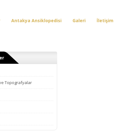
r
Antakya Ansiklopedisi
Galeri
İletişim
er
 ve Topografyalar