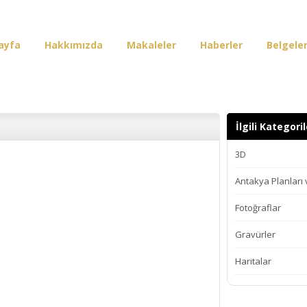
ayfa
Hakkımızda
Makaleler
Haberler
Belgele
irişi
İlgili Kategoril
3D
Antakya Planları
Fotoğraflar
Gravürler
Haritalar