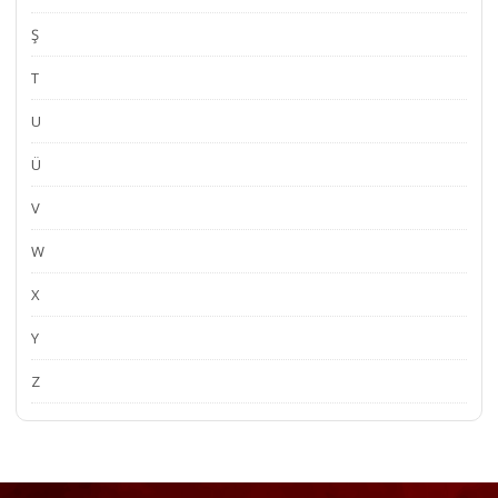
Ş
T
U
Ü
V
W
X
Y
Z