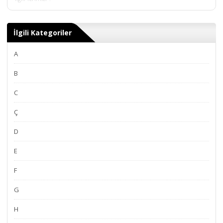
İlgili Kategoriler
A
B
C
Ç
D
E
F
G
H