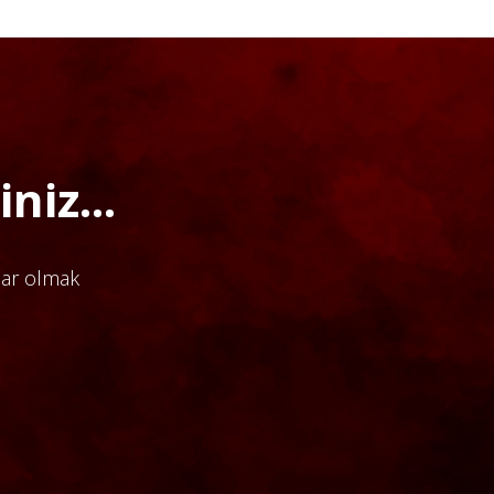
niz...
dar olmak