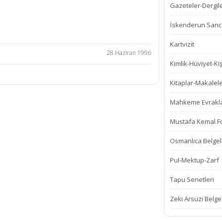
Gazeteler-Dergil
İskenderun Sanca
Kartvizit
28 Haziran 1996
Kimlik-Hüviyet-Kiş
Kitaplar-Makalel
Mahkeme Evrakla
Mustafa Kemal Fot
Osmanlıca Belgel
Pul-Mektup-Zarf
Tapu Senetleri
Zeki Arsuzi Belge