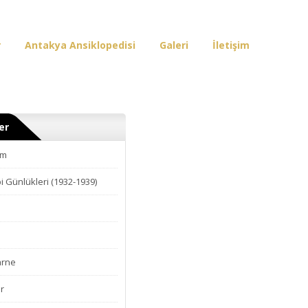
r
Antakya Ansiklopedisi
Galeri
İletişim
er
am
i Günlükleri (1932-1939)
arne
r