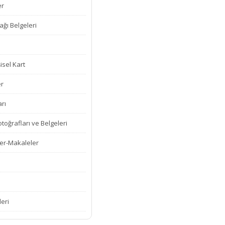
er
ğı Belgeleri
isel Kart
er
rı
oğrafları ve Belgeleri
er-Makaleler
leri