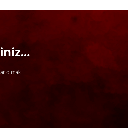
niz...
dar olmak