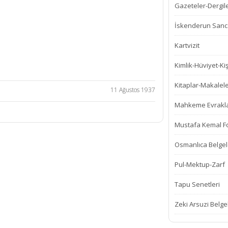
Gazeteler-Dergil
İskenderun Sanca
Kartvizit
Kimlik-Hüviyet-Kiş
Kitaplar-Makalel
11 Ağustos 1937
Mahkeme Evrakla
Mustafa Kemal Fot
Osmanlıca Belgel
Pul-Mektup-Zarf
Tapu Senetleri
Zeki Arsuzi Belge