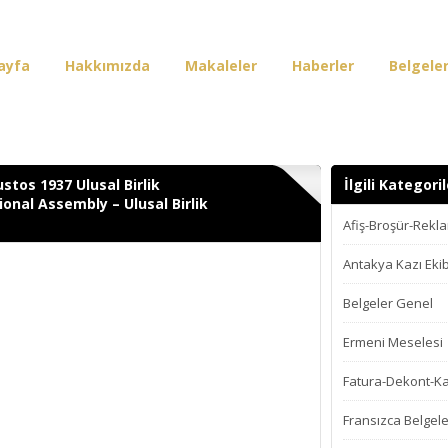
ayfa
Hakkımızda
Makaleler
Haberler
Belgele
irişi
ustos 1937 Ulusal Birlik
İlgili Kategoril
onal Assembly – Ulusal Birlik
Afiş-Broşür-Rekl
Antakya Kazı Ekib
Belgeler Genel
Ermeni Meselesi
Fatura-Dekont-K
Fransızca Belgele