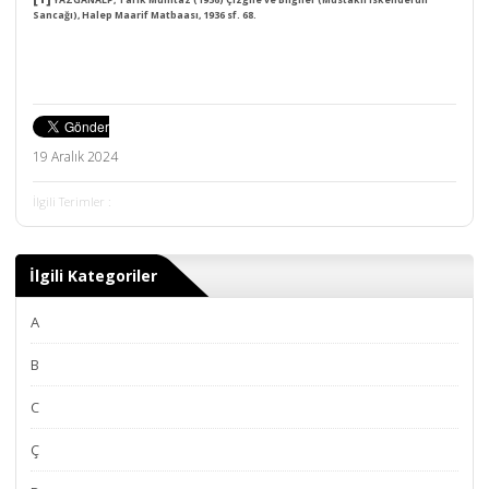
YAZGANALP,
Tarık Mümtaz (1936) Çizgile ve Bilgiler (Müstakil İskenderun
Sancağı), Halep Maarif Matbaası, 1936 sf. 68.
19 Aralık 2024
İlgili Terimler :
İlgili Kategoriler
A
B
C
Ç