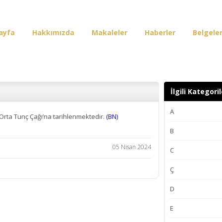
ayfa
Hakkımızda
Makaleler
Haberler
Belgele
irişi
İlgili Kategoril
A
Orta Tunç Çağı’na tarihlenmektedir.
(BN)
B
05 Nisan 2024
C
Ç
D
E