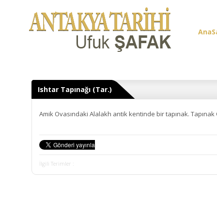
AnaS
Üye G
Ishtar Tapınağı (Tar.)
Amik Ovasındaki Alalakh antik kentinde bir tapınak. Tapınak 
İlgili Terimler :