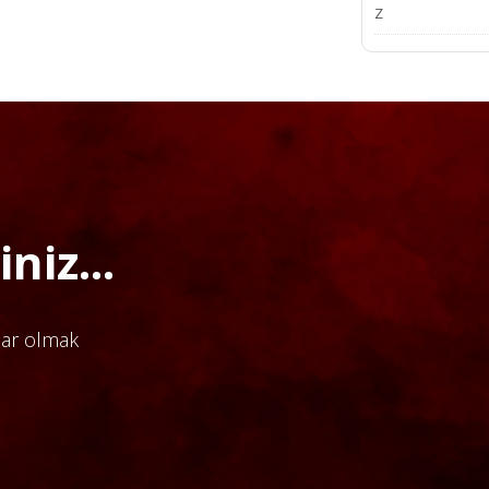
Z
niz...
dar olmak