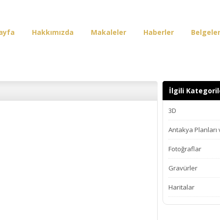
ayfa
Hakkımızda
Makaleler
Haberler
Belgele
irişi
İlgili Kategoril
3D
Antakya Planları
Fotoğraflar
Gravürler
Haritalar