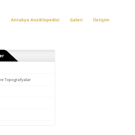
r
Antakya Ansiklopedisi
Galeri
İletişim
er
 ve Topografyalar