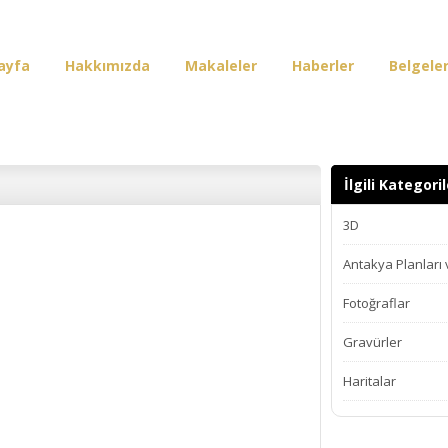
ayfa
Hakkımızda
Makaleler
Haberler
Belgele
irişi
İlgili Kategoril
3D
Antakya Planları
Fotoğraflar
Gravürler
Haritalar