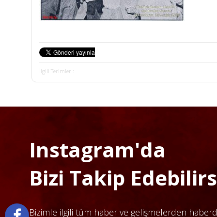
İlgili Terimler :
Instagram'da
Bizi Takip Edebilirsi
Bizimle ilgili tüm haber ve gelişmelerden haber