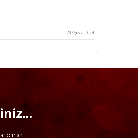
29 Ağustos 2024
niz...
dar olmak