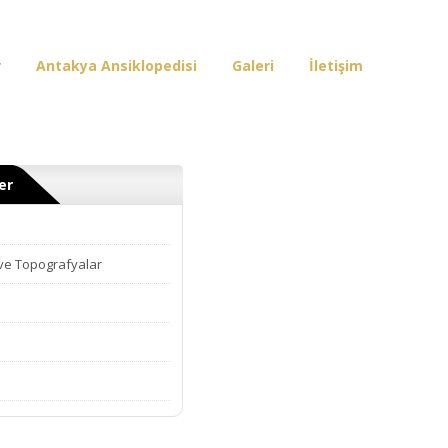
r
Antakya Ansiklopedisi
Galeri
İletişim
er
 ve Topografyalar