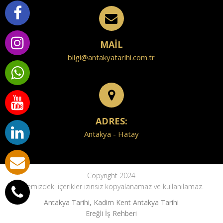
MAİL
bilgi@antakyatarihi.com.tr
ADRES:
Antakya - Hatay
Copyright 2024
Sitemizdeki içerikler izinsiz kopyalanamaz ve kullanılamaz.
Antakya Tarihi, Kadim Kent Antakya Tarihi
Ereğli İş Rehberi