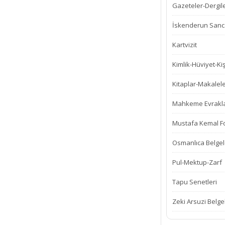
Gazeteler-Dergil
İskenderun Sanca
Kartvizit
Kimlik-Hüviyet-Kiş
Kitaplar-Makalel
Mahkeme Evrakla
Mustafa Kemal Fot
Osmanlıca Belgel
Pul-Mektup-Zarf
Tapu Senetleri
Zeki Arsuzi Belge