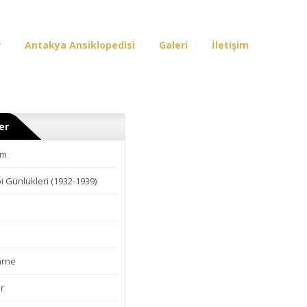
r
Antakya Ansiklopedisi
Galeri
İletişim
er
am
i Günlükleri (1932-1939)
arne
r