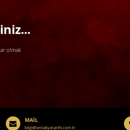
niz...
dar olmak
MAİL
bilgi@antakyatarihi.com.tr