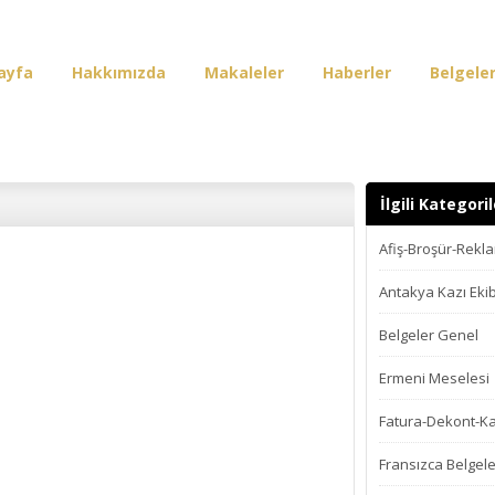
ayfa
Hakkımızda
Makaleler
Haberler
Belgele
irişi
İlgili Kategoril
Afiş-Broşür-Rekl
Antakya Kazı Ekib
Belgeler Genel
Ermeni Meselesi
Fatura-Dekont-K
Fransızca Belgele