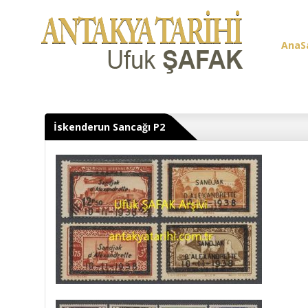
AnaS
Üye G
İskenderun Sancağı P2