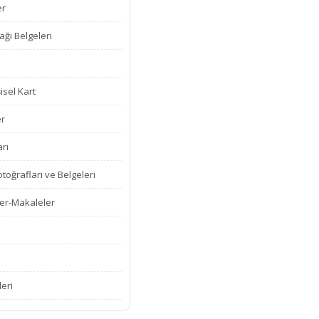
er
ğı Belgeleri
isel Kart
er
rı
oğrafları ve Belgeleri
er-Makaleler
leri