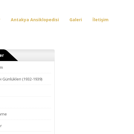
r
Antakya Ansiklopedisi
Galeri
İletişim
er
am
i Günlükleri (1932-1939)
arne
r