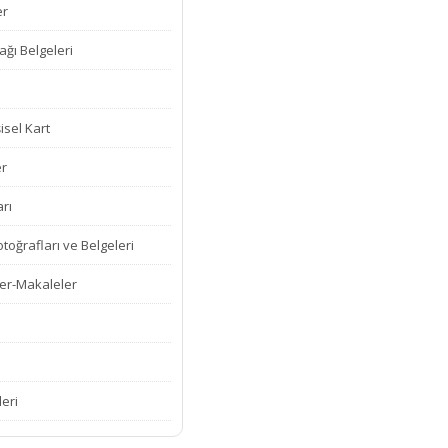
er
ğı Belgeleri
isel Kart
er
rı
oğrafları ve Belgeleri
er-Makaleler
leri