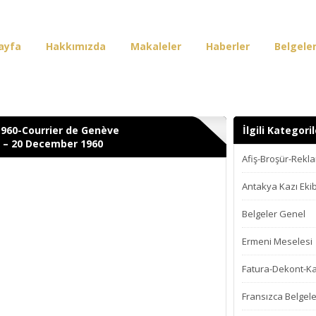
ayfa
Hakkımızda
Makaleler
Haberler
Belgele
irişi
1960-Courrier de Genève
İlgili Kategoril
 – 20 December 1960
Afiş-Broşür-Rekl
Antakya Kazı Ekib
Belgeler Genel
Ermeni Meselesi
Fatura-Dekont-K
Fransızca Belgele