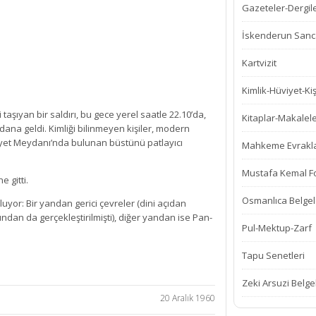
Gazeteler-Dergil
İskenderun Sanca
Kartvizit
Kimlik-Hüviyet-Kiş
şıyan bir saldırı, bu gece yerel saatle 22.10’da,
Kitaplar-Makalel
ana geldi. Kimliği bilinmeyen kişiler, modern
yet Meydanı’nda bulunan büstünü patlayıcı
Mahkeme Evrakla
Mustafa Kemal Fot
e gitti.
Osmanlıca Belgel
luyor: Bir yandan gerici çevreler (dini açıdan
fından da gerçekleştirilmişti), diğer yandan ise Pan-
Pul-Mektup-Zarf
Tapu Senetleri
Zeki Arsuzi Belge
20 Aralık 1960