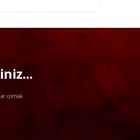
niz...
dar olmak