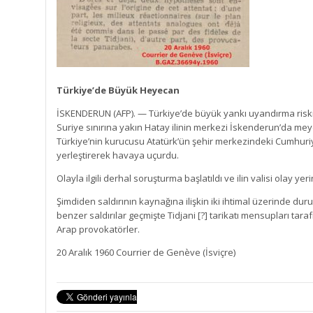
Türkiye’de Büyük Heyecan
İSKENDERUN (AFP). — Türkiye’de büyük yankı uyandırma riski ta
Suriye sınırına yakın Hatay ilinin merkezi İskenderun’da meyd
Türkiye’nin kurucusu Atatürk’ün şehir merkezindeki Cumhuri
yerleştirerek havaya uçurdu.
Olayla ilgili derhal soruşturma başlatıldı ve ilin valisi olay yerin
Şimdiden saldırının kaynağına ilişkin iki ihtimal üzerinde duru
benzer saldırılar geçmişte Tidjani [?] tarikatı mensupları tara
Arap provokatörler.
20 Aralık 1960 Courrier de Genève (İsviçre)