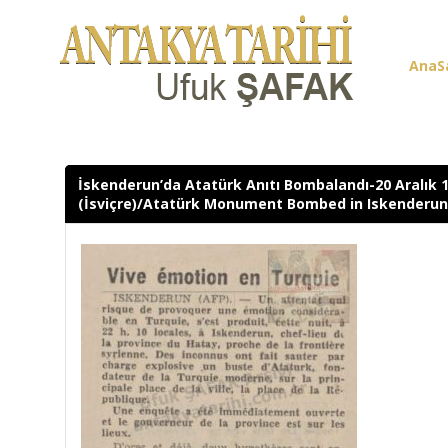
AnaS
Üye G
İskenderun’da Atatürk Anıtı Bombalandı-20 Aralık 
(İsviçre)/Atatürk Monument Bombed in Iskenderun