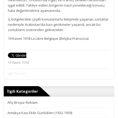
İskenderun, 10 Kasım’da İngiliz ve Fransız birlikleri tarafından
işgal edildi. Tahliye edilen bölgenin nasıl yönetileceği konusu
hala değerlendirme aşamasında.
İç bölgelerdeki çeşitli komutanlarla iletişimde yaşanan zorluklar
nedeniyle Arabistan’da bazı gecikmeler yaşandı, ancak bu
zorlukların üstesinden gelinecektir.
19 Kasım 1918 La Libre Belgique (Belçika-Fransızca)
19 Kasım 1918
İlgili Terimler :
İlgili Kategoriler
Afiş-Broşür-Reklam
Antakya Kazı Ekibi Günlükleri (1932-1939)