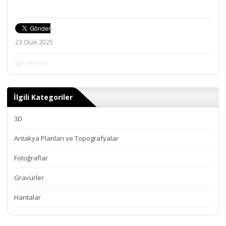
23 Ocak 2025
İlgili Terimler :
İlgili Kategoriler
3D
Antakya Planları ve Topografyalar
Fotoğraflar
Gravürler
Haritalar