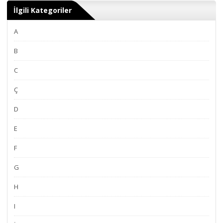
İlgili Kategoriler
A
B
C
Ç
D
E
F
G
H
I