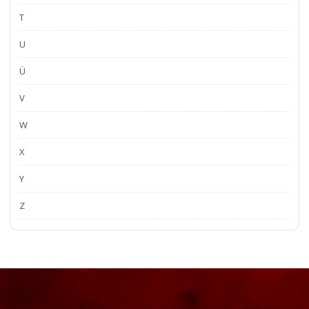
T
U
Ü
V
W
X
Y
Z