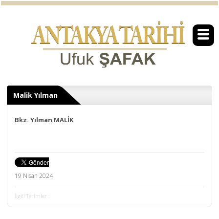
Malik Yılman
Bkz. Yılman MALİK
19 Nisan 2024
İlgili Terimler :