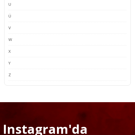
U
Ü
V
W
X
Y
Z
Instagram'da