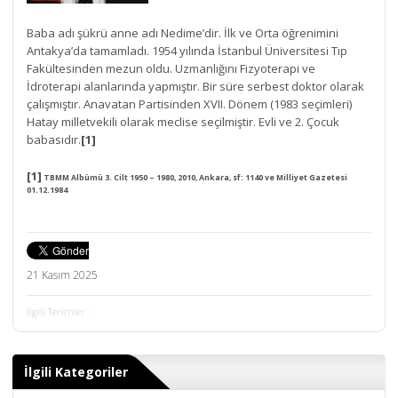
Baba adı şükrü anne adı Nedime’dir. İlk ve Orta öğrenimini
Antakya’da tamamladı. 1954 yılında İstanbul Üniversitesi Tıp
Fakültesinden mezun oldu. Uzmanlığını Fizyoterapi ve
İdroterapi alanlarında yapmıştır. Bir süre serbest doktor olarak
çalışmıştır. Anavatan Partisinden XVII. Dönem (1983 seçimleri)
Hatay milletvekili olarak meclise seçilmiştir. Evli ve 2. Çocuk
babasıdır.
[1]
[1]
TBMM Albümü 3. Cilt 1950 – 1980, 2010, Ankara, sf: 1140 ve Milliyet Gazetesi
01.12.1984
21 Kasım 2025
İlgili Terimler :
İlgili Kategoriler