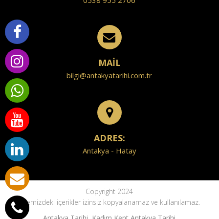
0538 955 2706
MAİL
bilgi@antakyatarihi.com.tr
ADRES:
Antakya - Hatay
Copyright 2024
Sitemizdeki içerikler izinsiz kopyalanamaz ve kullanılamaz.
Antakya Tarihi, Kadim Kent Antakya Tarihi