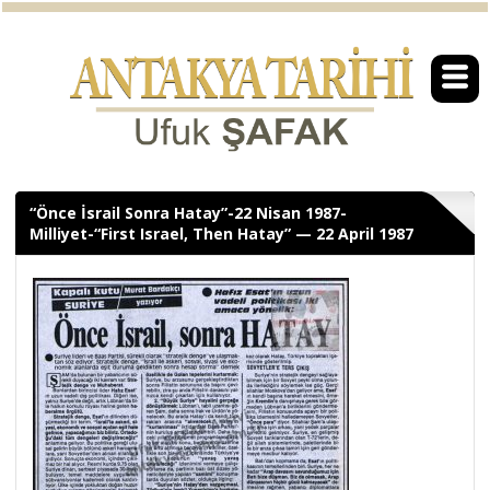
“Önce İsrail Sonra Hatay”-22 Nisan 1987-
Milliyet-“First Israel, Then Hatay” — 22 April 1987