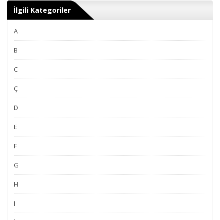
İlgili Kategoriler
A
B
C
Ç
D
E
F
G
H
I