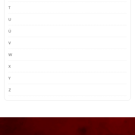
T
U
Ü
V
W
X
Y
Z