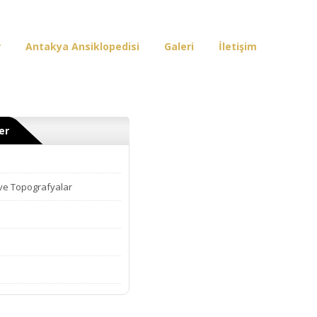
r
Antakya Ansiklopedisi
Galeri
İletişim
er
 ve Topografyalar