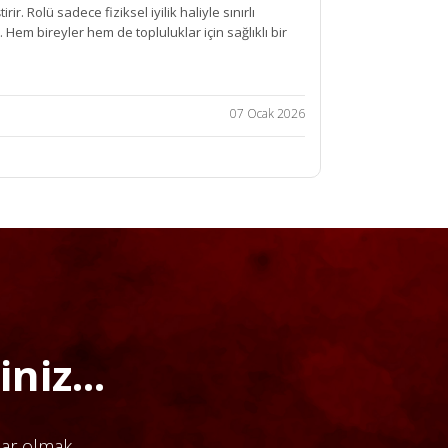
r. Rolü sadece fiziksel iyilik haliyle sınırlı
 Hem bireyler hem de topluluklar için sağlıklı bir
07 Ocak 2026
niz...
dar olmak