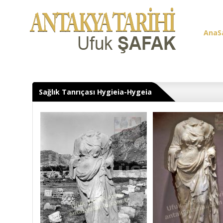
AnaS
Üye G
Sağlık Tanrıçası Hygieia-Hygeia