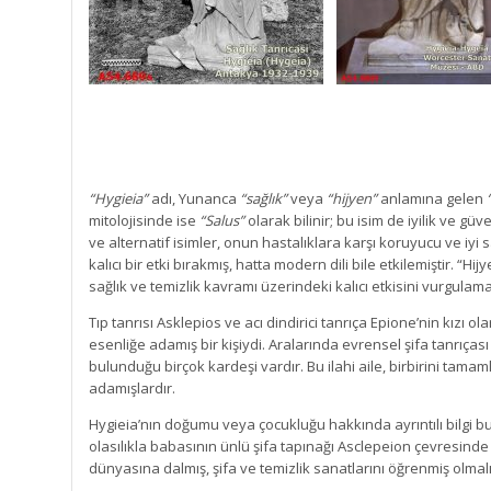
“Hygieia”
adı, Yunanca
“sağlık”
veya
“hijyen”
anlamına gelen
mitolojisinde ise
“Salus”
olarak bilinir; bu isim de iyilik ve güve
ve alternatif isimler, onun hastalıklara karşı koruyucu ve iyi 
kalıcı bir etki bırakmış, hatta modern dili bile etkilemiştir. “H
sağlık ve temizlik kavramı üzerindeki kalıcı etkisini vurgulama
Tıp tanrısı Asklepios ve acı dindirici tanrıça Epione’nin kızı 
esenliğe adamış bir kişiydi. Aralarında evrensel şifa tanrıças
bulunduğu birçok kardeşi vardır. Bu ilahi aile, birbirini tamaml
adamışlardır.
Hygieia’nın doğumu veya çocukluğu hakkında ayrıntılı bilgi bu
olasılıkla babasının ünlü şifa tapınağı Asclepeion çevresinde
dünyasına dalmış, şifa ve temizlik sanatlarını öğrenmiş olmalı