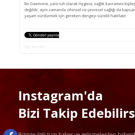
Bir Daemone, yani ruh olarak Hygieia, sağlık kavramını kişileştiri
değildir, aynı zamanda zihinsel ve çevresel sağlığı da kapsar.
yaşam sürdürmek için gereken dengeyi sürekli hatırlatır.
İlgili Terimler :
Instagram'da
Bizi Takip Edebilirsi
Bizimle ilgili tüm haber ve gelişmelerden haber