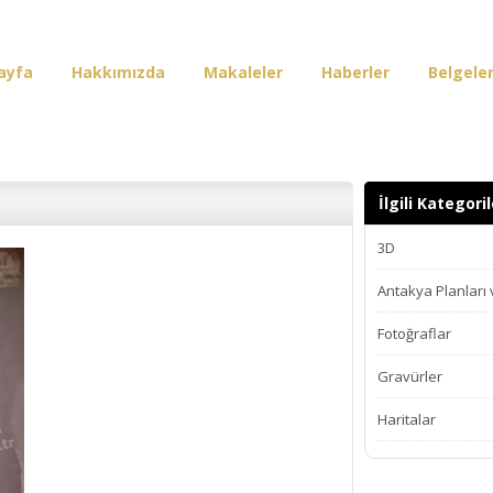
ayfa
Hakkımızda
Makaleler
Haberler
Belgele
irişi
İlgili Kategoril
3D
Antakya Planları
Fotoğraflar
Gravürler
Haritalar