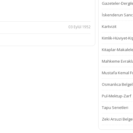
Gazeteler-Dergil
İskenderun Sanca
Kartvizit
03 Eylül 1952
Kimlik-Hüviyet-Kiş
Kitaplar-Makalel
Mahkeme Evrakla
Mustafa Kemal Fot
Osmanlıca Belgel
Pul-Mektup-Zarf
Tapu Senetleri
Zeki Arsuzi Belge