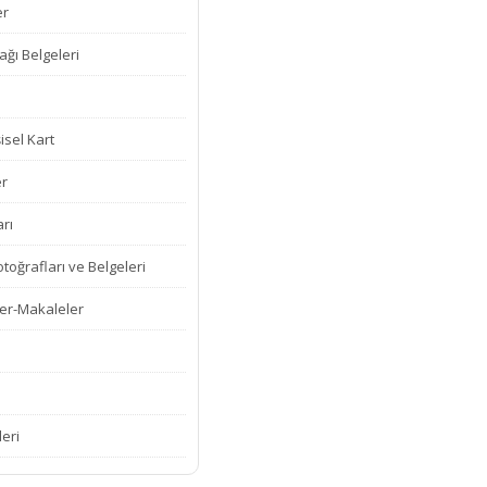
er
ğı Belgeleri
isel Kart
er
rı
oğrafları ve Belgeleri
er-Makaleler
leri