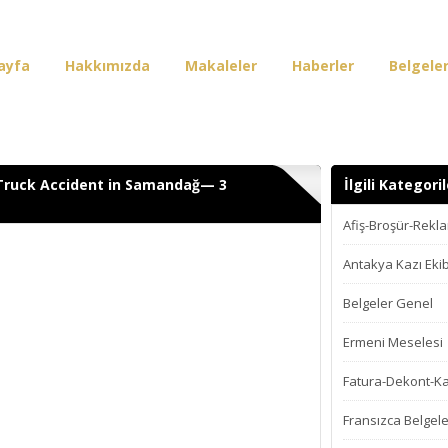
ayfa
Hakkımızda
Makaleler
Haberler
Belgele
irişi
Truck Accident in Samandağ— 3
İlgili Kategoril
Afiş-Broşür-Rekl
Antakya Kazı Ekib
Belgeler Genel
Ermeni Meselesi
Fatura-Dekont-K
Fransızca Belgele