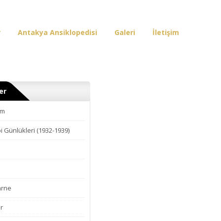
r
Antakya Ansiklopedisi
Galeri
İletişim
er
am
i Günlükleri (1932-1939)
arne
r