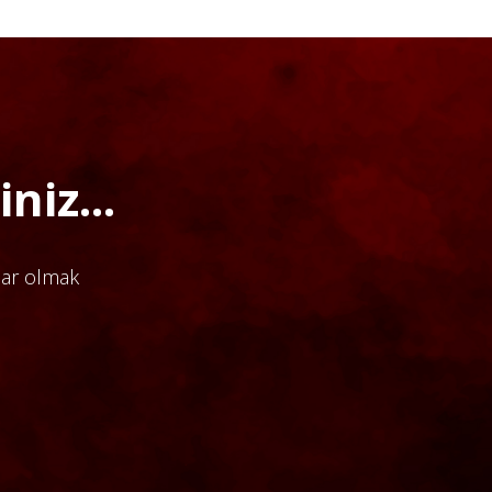
niz...
dar olmak