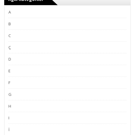
A
B
C
Ç
D
E
F
G
H
I
İ