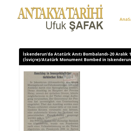
AnaS
Üye G
İskenderun’da Atatürk Anıtı Bombalandı-20 Aralık 
(İsviçre)/Atatürk Monument Bombed in Iskenderun