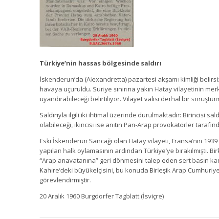
Türkiye’nin hassas bölgesinde saldırı
İskenderun’da (Alexandretta) pazartesi akşamı kimliği belirsiz 
havaya uçuruldu. Suriye sınırına yakın Hatay vilayetinin merk
uyandırabileceği belirtiliyor. Vilayet valisi derhal bir soruştur
Saldırıyla ilgili iki ihtimal üzerinde durulmaktadır: Birincisi sa
olabileceği, ikincisi ise anıtın Pan-Arap provokatörler tarafı
Eski İskenderun Sancağı olan Hatay vilayeti, Fransa’nın 193
yapılan halk oylamasının ardından Türkiye’ye bırakılmıştı. Bi
“Arap anavatanına” geri dönmesini talep eden sert basın kam
Kahire’deki büyükelçisini, bu konuda Birleşik Arap Cumhuri
görevlendirmiştir.
20 Aralık 1960 Burgdorfer Tagblatt (İsviçre)