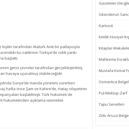
Gazeteler-Dergil
İskenderun Sanca
Kartvizit
Kimlik-Hüviyet-Kiş
kişiler tarafından Atatürk Anıtı bir patlayıcıyla
Kitaplar-Makalel
ezindeki bu saldırının Türkiye’de ciddi yankı
ma başlattı.
Mahkeme Evrakla
ldırının gerici çevreler tarafından gerçekleştirilmiş
Mustafa Kemal Fot
ndan havaya uçurulmuş olabileceğidir.
Osmanlıca Belgel
9 yılında Suriye’de manda yönetimi sürerken
rkaç hafta önce Şam ve Kahire’de, Hatay vilayetinin
Pul-Mektup-Zarf
panyaları başlatılmıştı. Türk hükümeti de
yeti hükümetinden açıklama istemekle
Tapu Senetleri
Zeki Arsuzi Belge