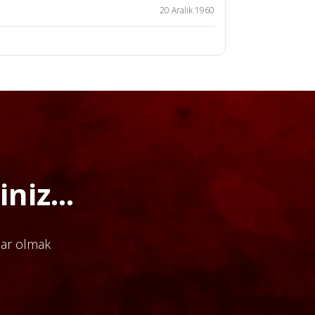
20 Aralık 1960
niz...
dar olmak