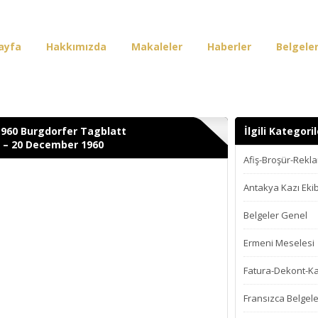
ayfa
Hakkımızda
Makaleler
Haberler
Belgele
irişi
1960 Burgdorfer Tagblatt
İlgili Kategoril
 – 20 December 1960
Afiş-Broşür-Rekl
Antakya Kazı Ekib
Belgeler Genel
Ermeni Meselesi
Fatura-Dekont-K
Fransızca Belgele