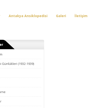
r
Antakya Ansiklopedisi
Galeri
İletişim
er
am
i Günlükleri (1932-1939)
arne
r