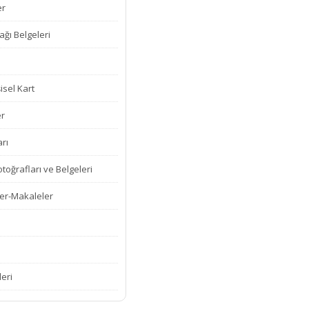
er
ğı Belgeleri
isel Kart
er
rı
oğrafları ve Belgeleri
er-Makaleler
leri