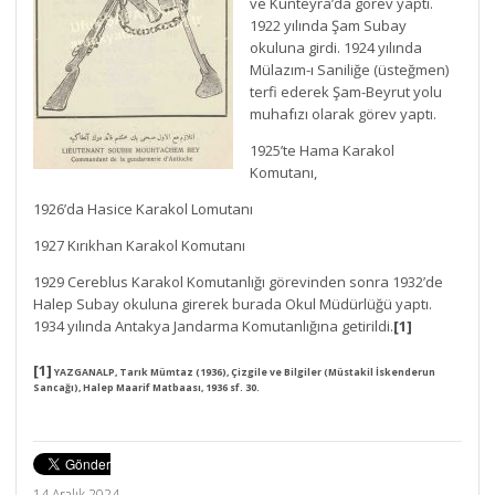
ve Kunteyra’da görev yaptı.
1922 yılında Şam Subay
okuluna girdi. 1924 yılında
Mülazım-ı Saniliğe (üsteğmen)
terfi ederek Şam-Beyrut yolu
muhafızı olarak görev yaptı.
1925’te Hama Karakol
Komutanı,
1926’da Hasice Karakol Lomutanı
1927 Kırıkhan Karakol Komutanı
1929 Cereblus Karakol Komutanlığı görevinden sonra 1932’de
Halep Subay okuluna girerek burada Okul Müdürlüğü yaptı.
1934 yılında Antakya Jandarma Komutanlığına getirildi.
[1]
[1]
YAZGANALP,
Tarık Mümtaz (1936), Çizgile ve Bilgiler (Müstakil İskenderun
Sancağı), Halep Maarif Matbaası, 1936 sf. 30.
14 Aralık 2024