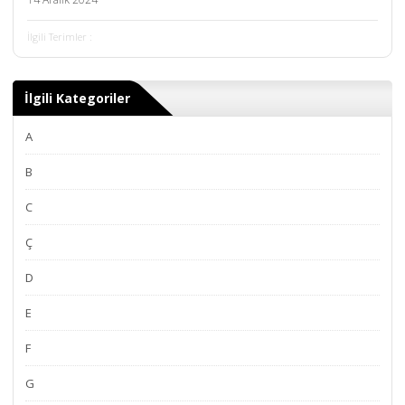
İlgili Terimler :
İlgili Kategoriler
A
B
C
Ç
D
E
F
G