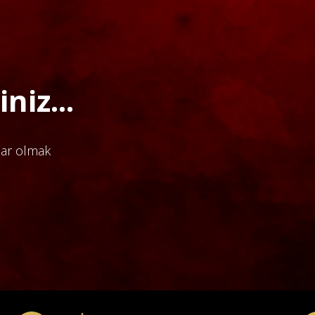
niz...
dar olmak