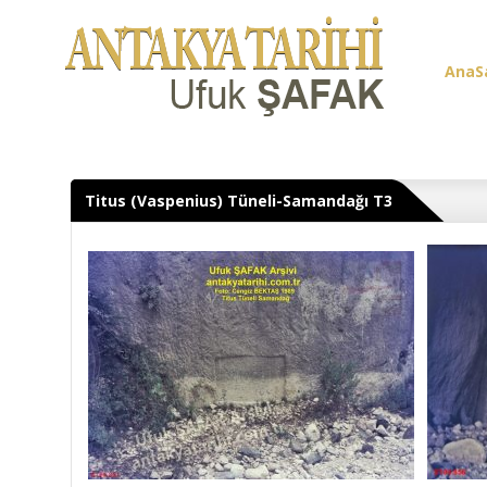
AnaS
Üye G
Titus (Vaspenius) Tüneli-Samandağı T3