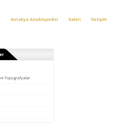
r
Antakya Ansiklopedisi
Galeri
İletişim
er
 ve Topografyalar