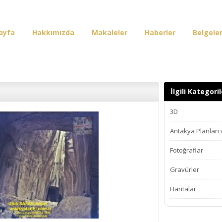
ayfa
Hakkımızda
Makaleler
Haberler
Belgele
irişi
İlgili Kategoril
3D
Antakya Planları
Fotoğraflar
Gravürler
Haritalar