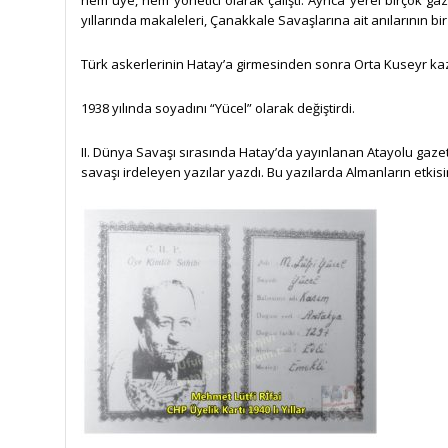
hem üye, hem yönetici olarak çalıştı. Ayrıca yerel birçok g
yıllarında makaleleri, Çanakkale Savaşlarına ait anılarının bi
Türk askerlerinin Hatay’a girmesinden sonra Orta Kuseyr kaz
1938 yılında soyadını “Yücel” olarak değiştirdi.
II. Dünya Savaşı sırasında Hatay’da yayınlanan Atayolu gaze
savaşı irdeleyen yazılar yazdı. Bu yazılarda Almanların etkisi