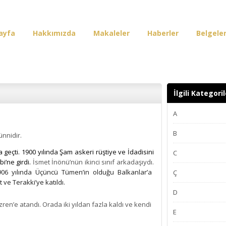
ayfa
Hakkımızda
Makaleler
Haberler
Belgele
irişi
İlgili Kategoril
A
B
ünnidir.
geçti. 1900 yılında Şam askeri rüştiye ve İdadisini
C
i’ne girdi.
İsmet İnönü’nün ikinci sınıf arkadaşıydı.
906 yılında Üçüncü Tümen’in olduğu Balkanlar’a
Ç
 ve Terakki’ye katıldı.
D
zren’e atandı. Orada iki yıldan fazla kaldı ve kendi
E