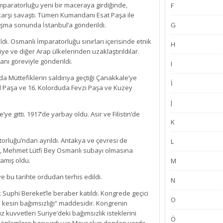
mparatorluğu yeni bir maceraya girdiğinde,
F
karşı savaştı. Tümen Kumandanı Esat Paşa ile
G
laşma sonunda İstanbul’a gönderildi.
ı. Osmanlı İmparatorluğu sınırları içerisinde etnik
H
iye ve diğer Arap ülkelerinden uzaklaştırıldılar.
anı göreviyle gönderildi.
I
da Müttefiklerin saldırıya geçtiği Çanakkale’ye
İ
 Paşa ve 16. Kolorduda Fevzi Paşa ve Kuzey
J
 gitti. 1917’de yarbay oldu. Asir ve Filistin’de
K
rluğu’ndan ayrıldı. Antakya ve çevresi de
L
a, Mehmet Lütfi Bey Osmanlı subayı olmasına
amış oldu.
M
e bu tarihte ordudan terhis edildi.
N
Suphi Bereket’le beraber katıldı. Kongrede geçici
O
 kesin bağımsızlığı” maddesidir. Kongrenin
z kuvvetleri Suriye’deki bağımsızlık isteklerini
Ö