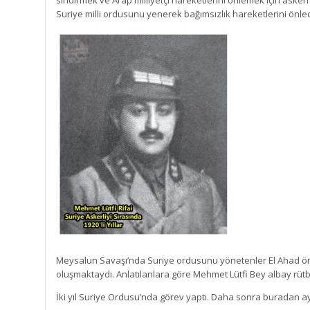
sindirmek ve Arap milliyetçi hareketlerini önlemek için ask
Suriye milli ordusunu yenerek bağımsızlık hareketlerini önledi.
Meysalun Savaşı’nda Suriye ordusunu yönetenler El Ahad ö
oluşmaktaydı. Anlatılanlara göre Mehmet Lütfi Bey albay rütb
İki yıl Suriye Ordusu’nda görev yaptı. Daha sonra buradan ayr