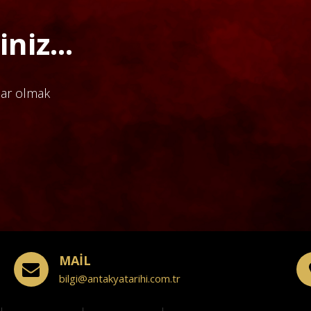
niz...
dar olmak
MAİL
bilgi@antakyatarihi.com.tr