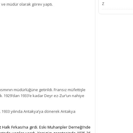
Z
 ve müdür olarak görev yaptı.
ısmının müdürlüğüne getirildi. Fransız müfettişle
ı. 1929’dan 1933’e kadar Deyr ez-Zur’un nahiye
. 1933 yılında Antakya’ya dönerek Antakya
Halk Fırkası’na girdi. Eski Muharipler Derneği’nde