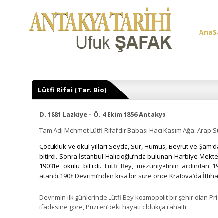
AnaS
Üye G
Lütfi Rifai (Tar. Bio)
D. 1881 Lazkiye – Ö. 4 Ekim 1856 Antakya
Tam Adı Mehmet Lütfi Rifai’dir Babası Hacı Kasım Ağa. Arap S
Çocukluk ve okul yılları Seyda, Sur, Humus, Beyrut ve Şam’da 
bitirdi. Sonra İstanbul Halıcıoğlu’nda bulunan Harbiye Mekteb
1903’te okulu bitirdi.
Lütfi Bey, mezuniyetinin ardından 1
atandı.1908 Devrimi’nden kısa bir süre önce Kratova’da İttihat
Devrimin ilk günlerinde Lütfi Bey kozmopolit bir şehir olan Pri
ifadesine göre, Prizren’deki hayatı oldukça rahattı.