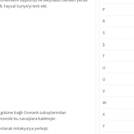
eri önlemlere başvurdu ve Meysalun denilen yerde
 Faysal Suriye’yi terk etti.
P
R
S
Ş
T
U
Ü
V
W
rgütüne bağlı Osmanlı subaylarından
X
esinde bu savaşlara katılmıştır.
Y
ılarak Antakya’ya yerleşti.