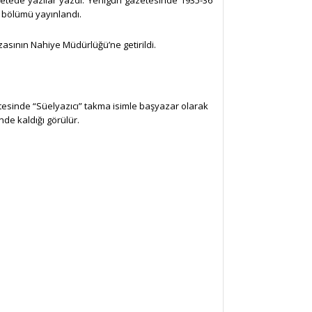
azetede yazılar yazdı. Yenigün gazetesinde 1935-36
r bölümü yayınlandı.
asının Nahiye Müdürlüğü’ne getirildi.
tesinde “Süelyazıcı” takma isimle başyazar olarak
nde kaldığı görülür.