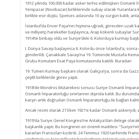
1912 yılında 100.000 kadar asker terhis edilmişken Osmanlı İ
Yenipazar (Novibazar) birliklerinde subay olarak Yunanlara 
birlikte esir düştü. Spetses adasında 10 ay sürgün kaldı, an
İstanbul’da Enver Paşa’nın hışmına uğradı, görevden uzak kald
ve milliyetçi hareketler başlayınca, Arap kökenli subaylar Sur
1914’te binbaşı oldu ve Suriye’deki 6. Kolorduya kurmay başk
I. Dünya Savaşı başlayınca 6. Kolordu önce İstanbul’a, sonra 
gönderildi. Çanakkale Savaşı’na 19. Tümende Mustafa Kemal
Grubu Komutanı Esat Paşa komutasında katıldı. Buradan
19. Tümen Kurmay başkanı olarak Galiçya’ya, sonra da Gazze’ye
çeşitli birliklerde görev yaptı.
1918’de Mondros Mütarekesi sonucu Suriye Osmanlı İmparato
Osmanlı İmparatorluğu sınırlarının dışında kaldı. Bu durumd
karşın artık doğrudan Osmanlı İmparatorluğu ile bağları kalm
Ancak resmi olarak 27 Ekim 1921’e kadar Osmanlı askeriydi, v
1919’da Suriye Genel Kongresi’ne Antakya’dan delege olarak 
başkanlık yaptı. Bu kongrenin en önemli maddesi: “Suriye’nin
kararları Fransızları kızdırdı. 24 Temmuz 1920 tarihinde Fransı