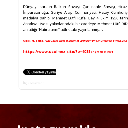
Dünyayı sarsan Balkan Savaşı, Çanakkale Savaşı, Hicaz 
İmparatorluğu, Suriye Arap Cumhuriyeti, Hatay Cumhuriy
madalya sahibi Mehmet Lütfi Rufai Bey 4 Ekim 1956 tari
Antakya Lisesi yakınlarındaki bir caddeye Mehmet Lütfi Rifai’
anlattığı “Hatıralarım” adlı kitabı yayınlanmıştır.
Çiçek, M. Talha,
“The Three Lives of Mehmet Lutfi Bey: Under Ottoman, Syrian, and 
https://www.uzulmez.site/?p=6055
erişim 18.09.2024
İlgili Terimler :