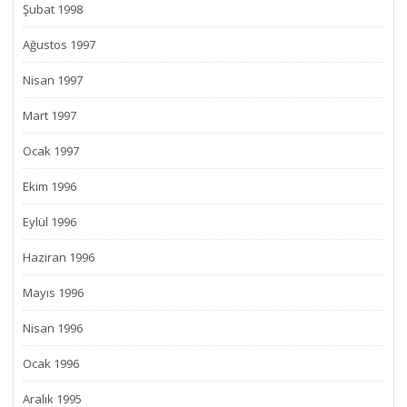
Şubat 1998
Ağustos 1997
Nisan 1997
Mart 1997
Ocak 1997
Ekim 1996
Eylül 1996
Haziran 1996
Mayıs 1996
Nisan 1996
Ocak 1996
Aralık 1995