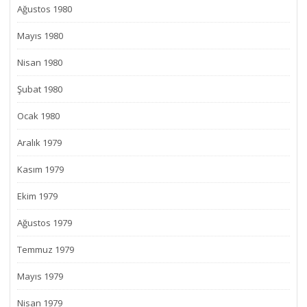
Ağustos 1980
Mayıs 1980
Nisan 1980
Şubat 1980
Ocak 1980
Aralık 1979
Kasım 1979
Ekim 1979
Ağustos 1979
Temmuz 1979
Mayıs 1979
Nisan 1979