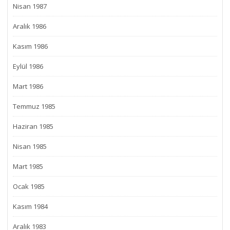
Nisan 1987
Aralık 1986
Kasım 1986
Eylül 1986
Mart 1986
Temmuz 1985
Haziran 1985
Nisan 1985
Mart 1985
Ocak 1985
Kasım 1984
Aralık 1983