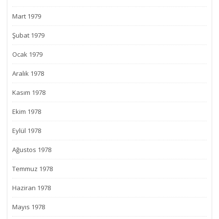
Mart 1979
Şubat 1979
Ocak 1979
Aralık 1978
Kasım 1978
Ekim 1978
Eylül 1978
Ağustos 1978
Temmuz 1978
Haziran 1978
Mayıs 1978