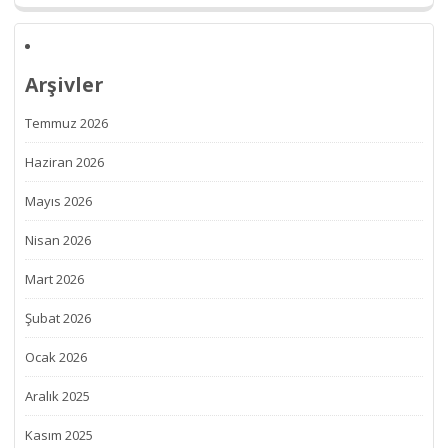
Arşivler
Temmuz 2026
Haziran 2026
Mayıs 2026
Nisan 2026
Mart 2026
Şubat 2026
Ocak 2026
Aralık 2025
Kasım 2025