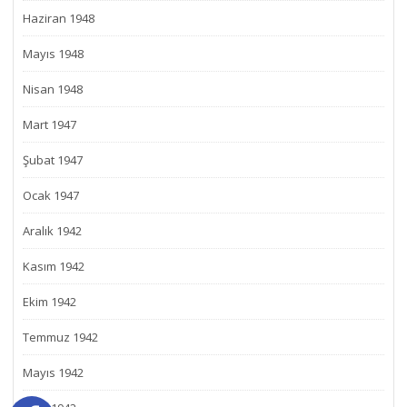
Haziran 1948
Mayıs 1948
Nisan 1948
Mart 1947
Şubat 1947
Ocak 1947
Aralık 1942
Kasım 1942
Ekim 1942
Temmuz 1942
Mayıs 1942