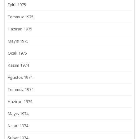
Eylül 1975
Temmuz 1975
Haziran 1975
Mayıs 1975
Ocak 1975
Kasım 1974
Ağustos 1974
Temmuz 1974
Haziran 1974
Mayıs 1974
Nisan 1974
Şubat 1974