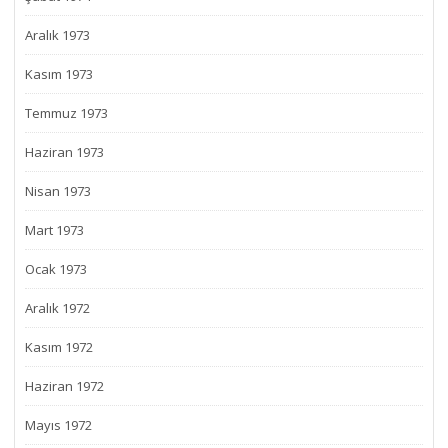
Aralık 1973
Kasım 1973
Temmuz 1973
Haziran 1973
Nisan 1973
Mart 1973
Ocak 1973
Aralık 1972
Kasım 1972
Haziran 1972
Mayıs 1972