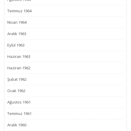
Temmuz 1964
Nisan 1964
Aralık 1963
Eylül 1963
Haziran 1963
Haziran 1962
Şubat 1962
Ocak 1962
Ağustos 1961
Temmuz 1961
Aralık 1960