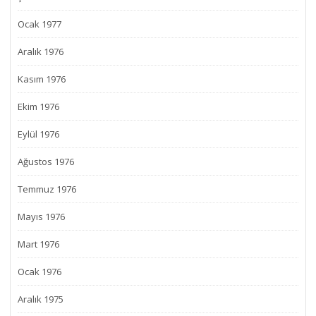
Ocak 1977
Aralık 1976
Kasım 1976
Ekim 1976
Eylül 1976
Ağustos 1976
Temmuz 1976
Mayıs 1976
Mart 1976
Ocak 1976
Aralık 1975