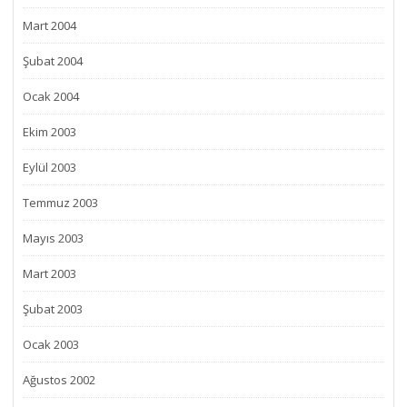
Mart 2004
Şubat 2004
Ocak 2004
Ekim 2003
Eylül 2003
Temmuz 2003
Mayıs 2003
Mart 2003
Şubat 2003
Ocak 2003
Ağustos 2002