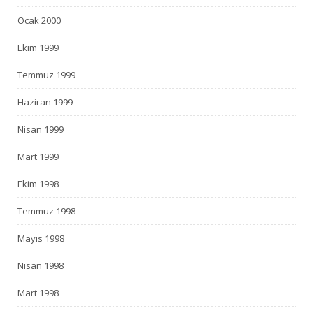
Ocak 2000
Ekim 1999
Temmuz 1999
Haziran 1999
Nisan 1999
Mart 1999
Ekim 1998
Temmuz 1998
Mayıs 1998
Nisan 1998
Mart 1998