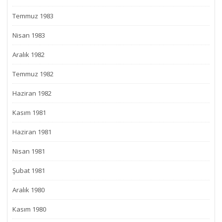
Temmuz 1983
Nisan 1983
Aralık 1982
Temmuz 1982
Haziran 1982
Kasım 1981
Haziran 1981
Nisan 1981
Şubat 1981
Aralık 1980
Kasım 1980