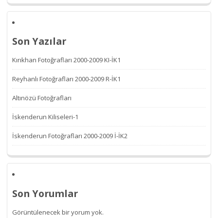
Son Yazılar
Kırıkhan Fotoğrafları 2000-2009 KI-İK1
Reyhanlı Fotoğrafları 2000-2009 R-İK1
Altınözü Fotoğrafları
İskenderun Kiliseleri-1
İskenderun Fotoğrafları 2000-2009 İ-İK2
Son Yorumlar
Görüntülenecek bir yorum yok.