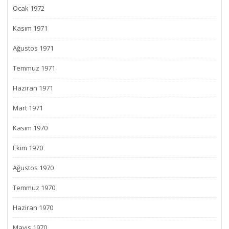
Ocak 1972
Kasım 1971
Ağustos 1971
Temmuz 1971
Haziran 1971
Mart 1971
Kasım 1970
Ekim 1970
Ağustos 1970
Temmuz 1970
Haziran 1970
Mayıs 1970