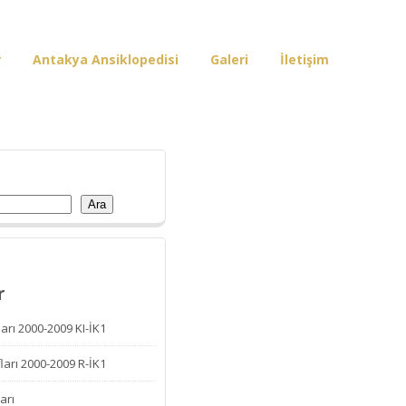
r
Antakya Ansiklopedisi
Galeri
İletişim
Ara
r
arı 2000-2009 KI-İK1
ları 2000-2009 R-İK1
arı