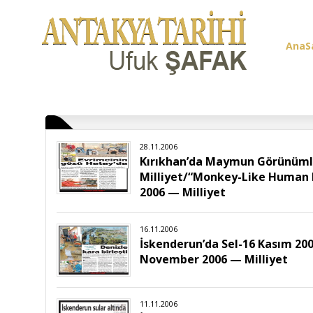
AnaS
Üye G
28.11.2006
Kırıkhan’da Maymun Görünümlü
Milliyet/“Monkey-Like Human 
2006 — Milliyet
16.11.2006
İskenderun’da Sel-16 Kasım 200
November 2006 — Milliyet
11.11.2006