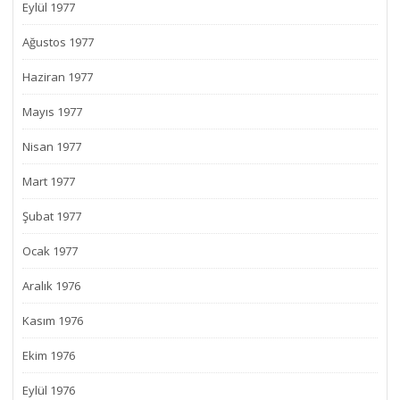
Eylül 1977
Ağustos 1977
Haziran 1977
Mayıs 1977
Nisan 1977
Mart 1977
Şubat 1977
Ocak 1977
Aralık 1976
Kasım 1976
Ekim 1976
Eylül 1976