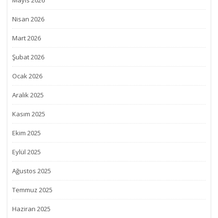
Mayıs 2026
Nisan 2026
Mart 2026
Şubat 2026
Ocak 2026
Aralık 2025
Kasım 2025
Ekim 2025
Eylül 2025
Ağustos 2025
Temmuz 2025
Haziran 2025