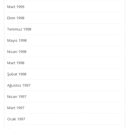
Mart 1999
Ekim 1998
Temmuz 1998
Mayıs 1998
Nisan 1998
Mart 1998
Şubat 1998
Ağustos 1997
Nisan 1997
Mart 1997
Ocak 1997