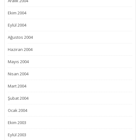
Aralık 2004
Ekim 2004
Eylül 2004
Ağustos 2004
Haziran 2004
Mayıs 2004
Nisan 2004
Mart 2004
Şubat 2004
Ocak 2004
Ekim 2003
Eylül 2003