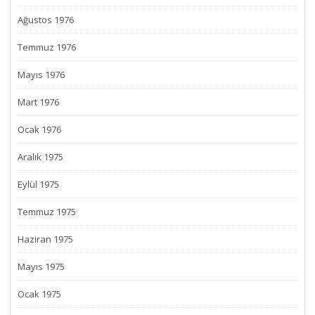
Ağustos 1976
Temmuz 1976
Mayıs 1976
Mart 1976
Ocak 1976
Aralık 1975
Eylül 1975
Temmuz 1975
Haziran 1975
Mayıs 1975
Ocak 1975