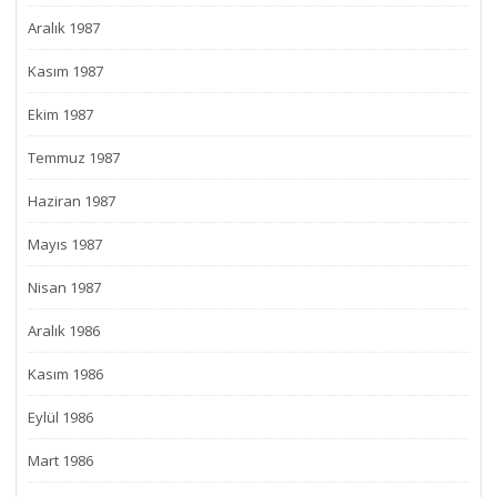
Aralık 1987
Kasım 1987
Ekim 1987
Temmuz 1987
Haziran 1987
Mayıs 1987
Nisan 1987
Aralık 1986
Kasım 1986
Eylül 1986
Mart 1986