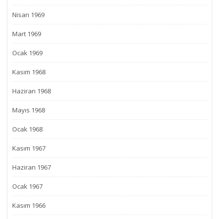
Nisan 1969
Mart 1969
Ocak 1969
Kasım 1968
Haziran 1968
Mayıs 1968
Ocak 1968
Kasım 1967
Haziran 1967
Ocak 1967
Kasım 1966