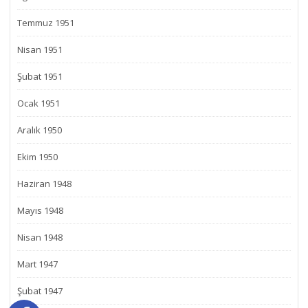
Temmuz 1951
Nisan 1951
Şubat 1951
Ocak 1951
Aralık 1950
Ekim 1950
Haziran 1948
Mayıs 1948
Nisan 1948
Mart 1947
Şubat 1947