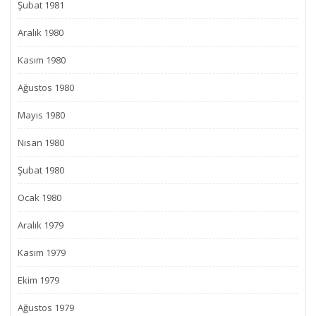
Şubat 1981
Aralık 1980
Kasım 1980
Ağustos 1980
Mayıs 1980
Nisan 1980
Şubat 1980
Ocak 1980
Aralık 1979
Kasım 1979
Ekim 1979
Ağustos 1979