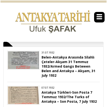
31.07.1932
Belen-Antakya Arasında Silahlı
Çeteler-Akşam 31 Temmuz
1932/Armed Gangs Between
Belen and Antakya – Akşam, 31
July 1932
07.07.1932
Antakya Türkleri-Son Posta 7
Temmuz 1932/The Turks of
Antakya – Son Posta, 7 July 1932