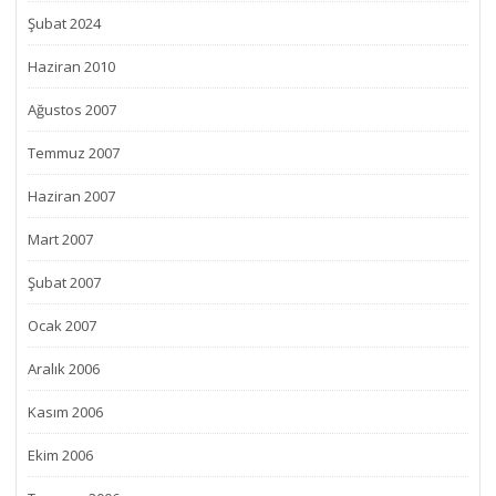
Şubat 2024
Haziran 2010
Ağustos 2007
Temmuz 2007
Haziran 2007
Mart 2007
Şubat 2007
Ocak 2007
Aralık 2006
Kasım 2006
Ekim 2006