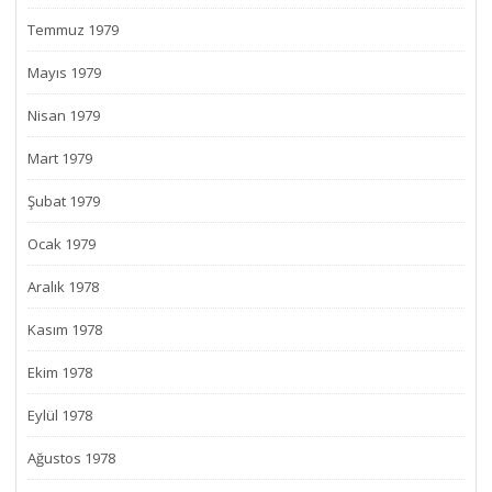
Temmuz 1979
Mayıs 1979
Nisan 1979
Mart 1979
Şubat 1979
Ocak 1979
Aralık 1978
Kasım 1978
Ekim 1978
Eylül 1978
Ağustos 1978