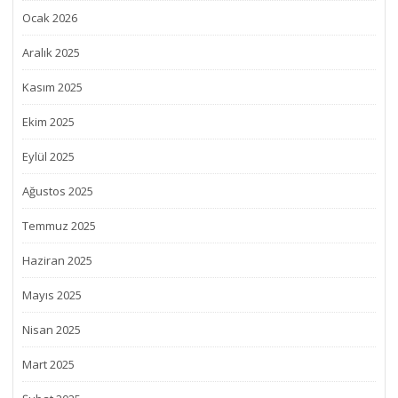
Ocak 2026
Aralık 2025
Kasım 2025
Ekim 2025
Eylül 2025
Ağustos 2025
Temmuz 2025
Haziran 2025
Mayıs 2025
Nisan 2025
Mart 2025