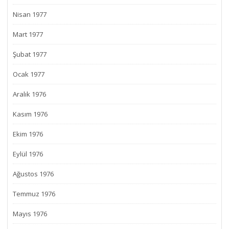
Nisan 1977
Mart 1977
Şubat 1977
Ocak 1977
Aralık 1976
Kasım 1976
Ekim 1976
Eylül 1976
Ağustos 1976
Temmuz 1976
Mayıs 1976