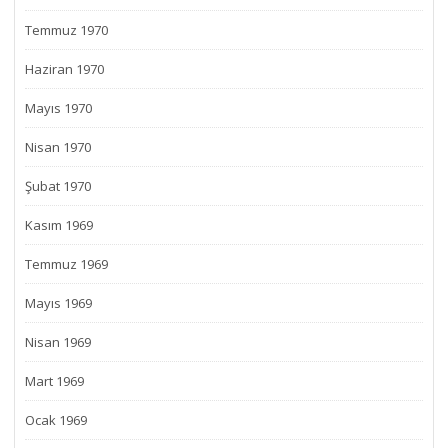
Temmuz 1970
Haziran 1970
Mayıs 1970
Nisan 1970
Şubat 1970
Kasım 1969
Temmuz 1969
Mayıs 1969
Nisan 1969
Mart 1969
Ocak 1969