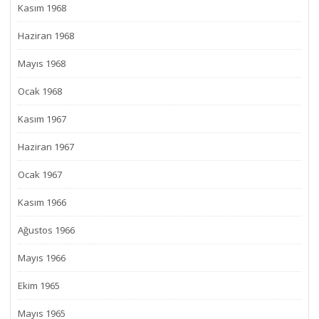
Kasım 1968
Haziran 1968
Mayıs 1968
Ocak 1968
Kasım 1967
Haziran 1967
Ocak 1967
Kasım 1966
Ağustos 1966
Mayıs 1966
Ekim 1965
Mayıs 1965