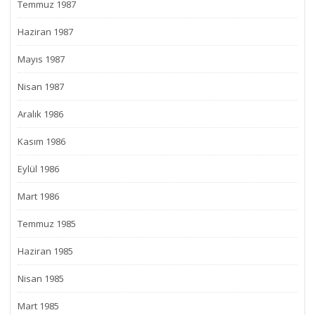
Temmuz 1987
Haziran 1987
Mayıs 1987
Nisan 1987
Aralık 1986
Kasım 1986
Eylül 1986
Mart 1986
Temmuz 1985
Haziran 1985
Nisan 1985
Mart 1985