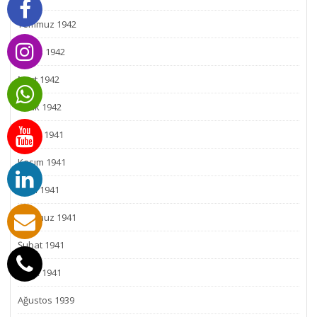
Temmuz 1942
Mayıs 1942
Mart 1942
Ocak 1942
Aralık 1941
Kasım 1941
Eylül 1941
Temmuz 1941
Şubat 1941
Ocak 1941
Ağustos 1939