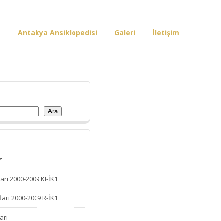
r
Antakya Ansiklopedisi
Galeri
İletişim
Ara
r
arı 2000-2009 KI-İK1
ları 2000-2009 R-İK1
arı