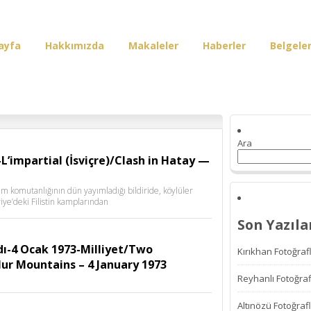
ayfa
Hakkımızda
Makaleler
Haberler
Belgele
irişi
Ara
’impartial (İsviçre)/Clash in Hatay —
im komutanlığının dün yayımladığı bildiride, köylüler
iye’deki Filistin kamplarından
Son Yazıla
dı-4 Ocak 1973-Milliyet/Two
Kırıkhan Fotoğrafl
Nur Mountains – 4 January 1973
Reyhanlı Fotoğraf
Altınözü Fotoğrafl