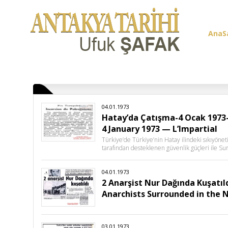
AnaS
Üye G
04.01.1973
Hatay’da Çatışma-4 Ocak 1973-L
4 January 1973 — L’Impartial
Türkiye’de Türkiye’nin Hatay ilindeki sıkıyönet
tarafından desteklenen güvenlik güçleri ile Sur
04.01.1973
2 Anarşist Nur Dağında Kuşatıl
Anarchists Surrounded in the 
03.01.1973