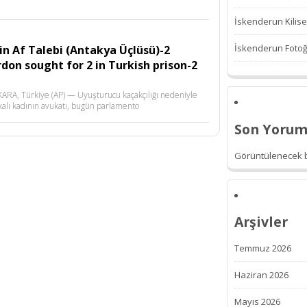
İskenderun Kilise
İskenderun Fotoğr
in Af Talebi (Antakya Üçlüsü)-2
on sought for 2 in Turkish prison-2
NKARA, Türkiye (AP) — Uyuşturucu kaçakçılığı nedeniyle
kalı kadının avukatı, bugün parlamento
Son Yorum
Görüntülenecek b
Arşivler
Temmuz 2026
Haziran 2026
Mayıs 2026