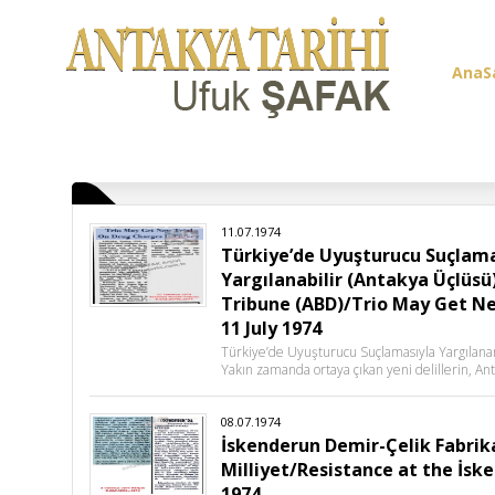
AnaS
Üye G
11.07.1974
Türkiye’de Uyuşturucu Suçlama
Yargılanabilir (Antakya Üçlüs
Tribune (ABD)/Trio May Get Ne
11 July 1974
Türkiye’de Uyuşturucu Suçlamasıyla Yargılana
Yakın zamanda ortaya çıkan yeni delillerin, A
08.07.1974
İskenderun Demir-Çelik Fabrik
Milliyet/Resistance at the İsk
1974