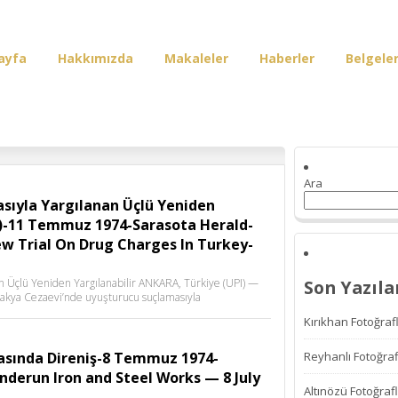
ayfa
Hakkımızda
Makaleler
Haberler
Belgele
irişi
Ara
sıyla Yargılanan Üçlü Yeniden
ü)-11 Temmuz 1974-Sarasota Herald-
w Trial On Drug Charges In Turkey-
n Üçlü Yeniden Yargılanabilir ANKARA, Türkiye (UPI) —
Son Yazıla
ntakya Cezaevi’nde uyuşturucu suçlamasıyla
Kırıkhan Fotoğrafl
asında Direniş-8 Temmuz 1974-
Reyhanlı Fotoğraf
enderun Iron and Steel Works — 8 July
Altınözü Fotoğrafl