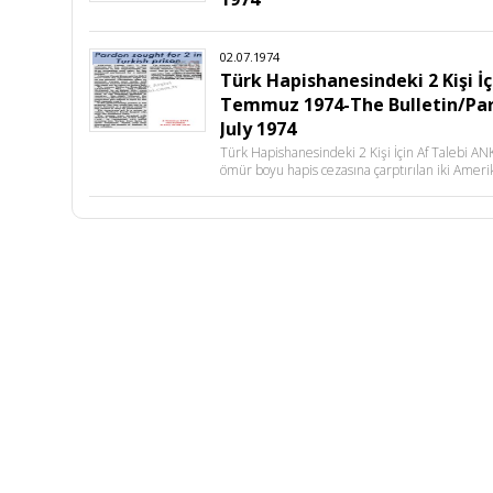
02.07.1974
Türk Hapishanesindeki 2 Kişi İç
Temmuz 1974-The Bulletin/Pard
July 1974
Türk Hapishanesindeki 2 Kişi İçin Af Talebi A
ömür boyu hapis cezasına çarptırılan iki Ameri