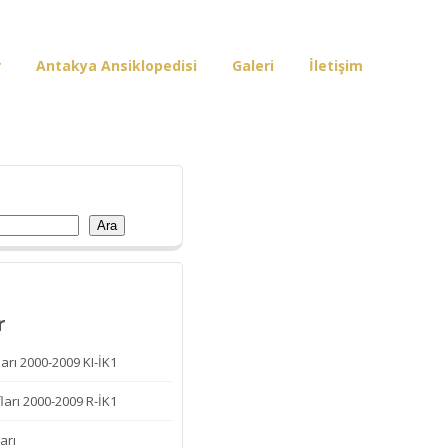
r
Antakya Ansiklopedisi
Galeri
İletişim
Ara
r
arı 2000-2009 KI-İK1
ları 2000-2009 R-İK1
arı