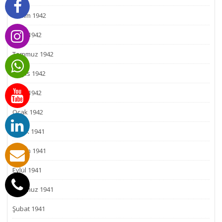
Kasım 1942
Ekim 1942
Temmuz 1942
Mayıs 1942
Mart 1942
Ocak 1942
Aralık 1941
Kasım 1941
Eylül 1941
Temmuz 1941
Şubat 1941