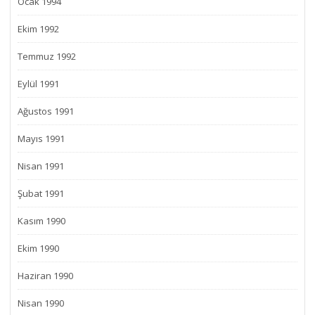
Ocak 1994
Ekim 1992
Temmuz 1992
Eylül 1991
Ağustos 1991
Mayıs 1991
Nisan 1991
Şubat 1991
Kasım 1990
Ekim 1990
Haziran 1990
Nisan 1990