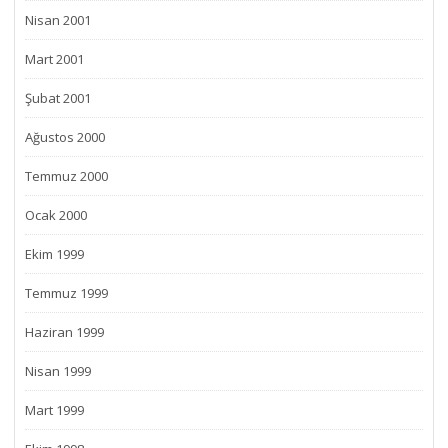
Nisan 2001
Mart 2001
Şubat 2001
Ağustos 2000
Temmuz 2000
Ocak 2000
Ekim 1999
Temmuz 1999
Haziran 1999
Nisan 1999
Mart 1999