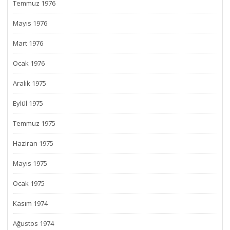
Temmuz 1976
Mayıs 1976
Mart 1976
Ocak 1976
Aralık 1975
Eylül 1975
Temmuz 1975
Haziran 1975
Mayıs 1975
Ocak 1975
Kasım 1974
Ağustos 1974