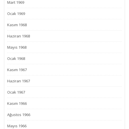
Mart 1969
Ocak 1969
Kasım 1968
Haziran 1968
Mayıs 1968
Ocak 1968
Kasım 1967
Haziran 1967
Ocak 1967
Kasım 1966
Ağustos 1966
Mayıs 1966