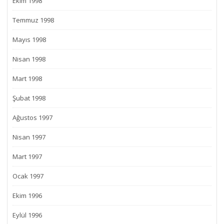
Ekim 1998
Temmuz 1998
Mayıs 1998
Nisan 1998
Mart 1998
Şubat 1998
Ağustos 1997
Nisan 1997
Mart 1997
Ocak 1997
Ekim 1996
Eylül 1996