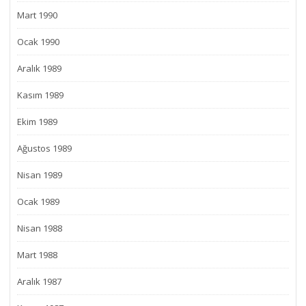
Mart 1990
Ocak 1990
Aralık 1989
Kasım 1989
Ekim 1989
Ağustos 1989
Nisan 1989
Ocak 1989
Nisan 1988
Mart 1988
Aralık 1987