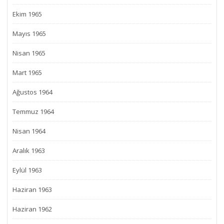
Ekim 1965
Mayıs 1965
Nisan 1965
Mart 1965
Ağustos 1964
Temmuz 1964
Nisan 1964
Aralık 1963
Eylül 1963
Haziran 1963
Haziran 1962