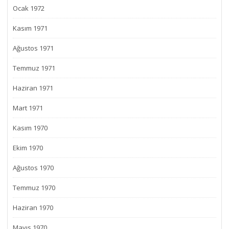
Ocak 1972
Kasım 1971
Ağustos 1971
Temmuz 1971
Haziran 1971
Mart 1971
Kasım 1970
Ekim 1970
Ağustos 1970
Temmuz 1970
Haziran 1970
Mayıs 1970