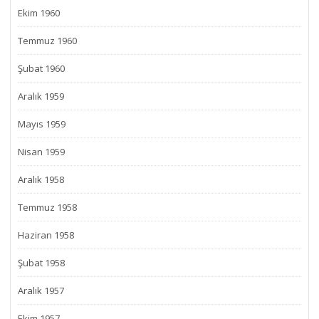
Ekim 1960
Temmuz 1960
Şubat 1960
Aralık 1959
Mayıs 1959
Nisan 1959
Aralık 1958
Temmuz 1958
Haziran 1958
Şubat 1958
Aralık 1957
Ekim 1957