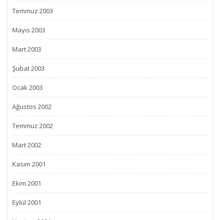
Temmuz 2003
Mayıs 2003
Mart 2003
Şubat 2003
Ocak 2003
Ağustos 2002
Temmuz 2002
Mart 2002
Kasım 2001
Ekim 2001
Eylül 2001