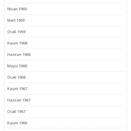
Nisan 1969
Mart 1969
Ocak 1969
Kasım 1968
Haziran 1968
Mayıs 1968
Ocak 1968
Kasım 1967
Haziran 1967
Ocak 1967
Kasım 1966