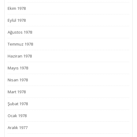
Ekim 1978
Eylül 1978
Ağustos 1978
Temmuz 1978
Haziran 1978
Mayıs 1978
Nisan 1978
Mart 1978
Şubat 1978
Ocak 1978
Aralık 1977