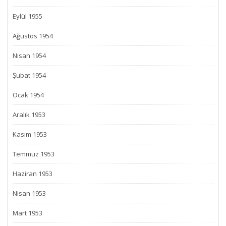
Eylül 1955
Ağustos 1954
Nisan 1954
Şubat 1954
Ocak 1954
Aralık 1953
Kasım 1953
Temmuz 1953
Haziran 1953
Nisan 1953
Mart 1953