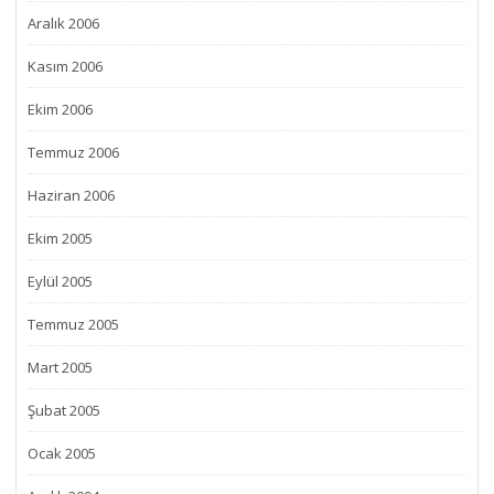
Aralık 2006
Kasım 2006
Ekim 2006
Temmuz 2006
Haziran 2006
Ekim 2005
Eylül 2005
Temmuz 2005
Mart 2005
Şubat 2005
Ocak 2005