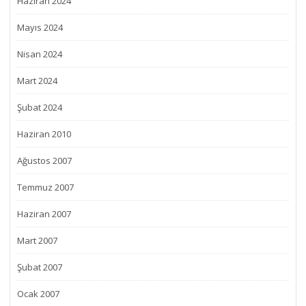
Haziran 2024
Mayıs 2024
Nisan 2024
Mart 2024
Şubat 2024
Haziran 2010
Ağustos 2007
Temmuz 2007
Haziran 2007
Mart 2007
Şubat 2007
Ocak 2007