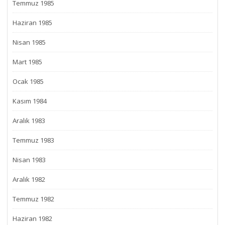
Temmuz 1985
Haziran 1985
Nisan 1985
Mart 1985
Ocak 1985
Kasım 1984
Aralık 1983
Temmuz 1983
Nisan 1983
Aralık 1982
Temmuz 1982
Haziran 1982