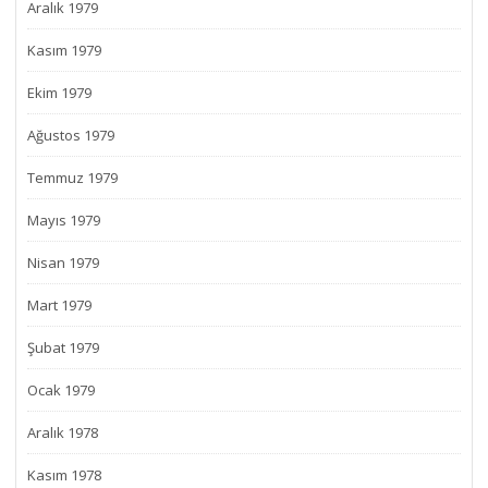
Aralık 1979
Kasım 1979
Ekim 1979
Ağustos 1979
Temmuz 1979
Mayıs 1979
Nisan 1979
Mart 1979
Şubat 1979
Ocak 1979
Aralık 1978
Kasım 1978