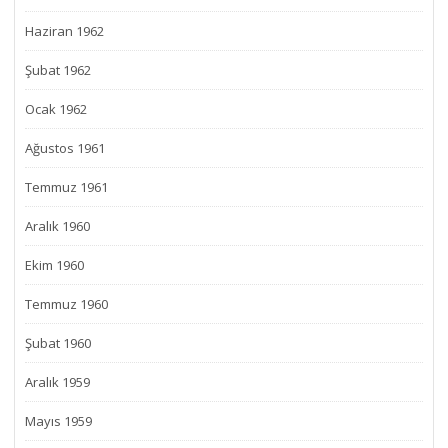
Haziran 1962
Şubat 1962
Ocak 1962
Ağustos 1961
Temmuz 1961
Aralık 1960
Ekim 1960
Temmuz 1960
Şubat 1960
Aralık 1959
Mayıs 1959