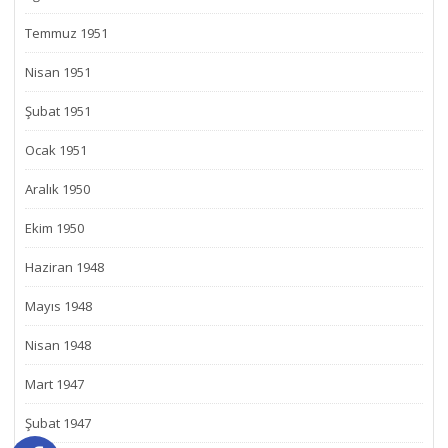
Temmuz 1951
Nisan 1951
Şubat 1951
Ocak 1951
Aralık 1950
Ekim 1950
Haziran 1948
Mayıs 1948
Nisan 1948
Mart 1947
Şubat 1947