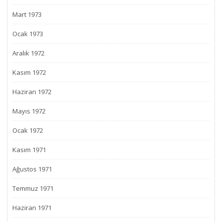
Mart 1973
Ocak 1973
Aralık 1972
Kasım 1972
Haziran 1972
Mayıs 1972
Ocak 1972
Kasım 1971
Ağustos 1971
Temmuz 1971
Haziran 1971